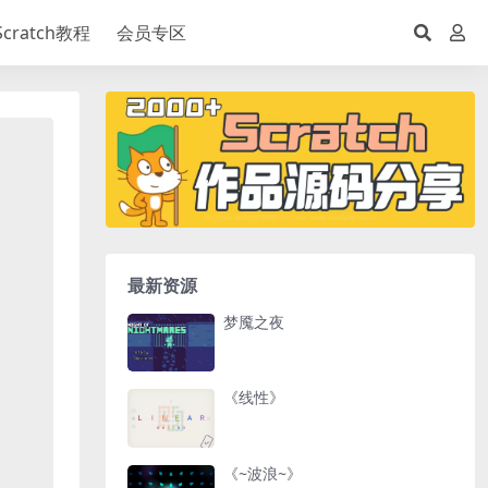
Scratch教程
会员专区
最新资源
梦魇之夜
《线性》
《~波浪~》