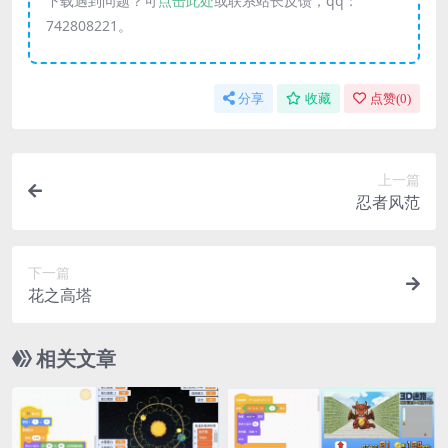
下载遇到问题？可
点击此处
或联系站长反馈，qq：
742808221。
分享
收藏
点赞(
0
)
上一篇
忍者风范
下一篇
花之高塔
相关文章