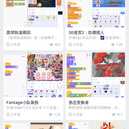
星球轨道模拟
3D迷宫2：饥饿猎人
《星球轨道模拟》是一款寓教于乐
作者eiju 作品介绍： 🌌 欢迎来到
的Scratch编程教学作品，专为对宇
《3D迷宫2：饥饿猎人》！ 在这款
2 年前
603
2 年前
1.3K
宙充满好奇的...
充满紧张...
Fantage小队装扮
形态变换者
作者raider1233 这次有 3 个女孩，
教程说明 游戏内置详细教程，比在
所以您可以同时进行 3 种不同的
这里逐一解释更加直观。 按键盘上
2 年前
1.2K
4 月前
917
设...
的 H 键 可查...