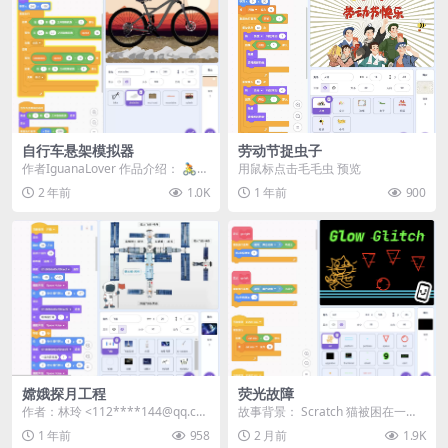
自行车悬架模拟器
劳动节捉虫子
作者IguanaLover 作品介绍： 🚴
用鼠标点击毛毛虫 预览
欢迎体验《自行车悬架模拟器》！
2 年前
1.0K
1 年前
900
这不...
嫦娥探月工程
荧光故障
作者：林玲 <112****144@qq.co
故事背景： Scratch 猫被困在一个
m> | 站内用户投稿...
充满故障、本该无法运行的电脑游
1 年前
958
2 月前
1.9K
戏里！ 每...