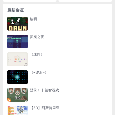
最新资源
黎明
梦魇之夜
《线性》
《~波浪~》
登录！ | 益智游戏
【3D】阿斯特里亚