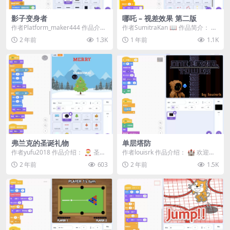
影子变身者
哪吒 – 视差效果 第二版
作者Platform_maker444 作品介
作者SumitraKan 📖 作品简介：​ 这
绍： 🌑 欢迎来到《影子变身
是哪吒 – 视差效果的...
2 年前
1.3K
1 年前
1.1K
者》！...
弗兰克的圣诞礼物
单层塔防
作者yufu2018 作品介绍： 🎅 圣诞
作者louisrk 作品介绍： 🏰 欢迎来
节到了，弗兰克也在等待礼物的到
到《单层塔防》！ 这是一款为 Pix
2 年前
603
2 年前
1.5K
来！ 🎁...
e...