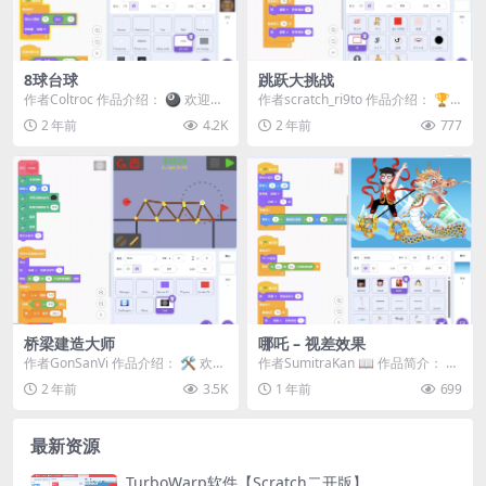
8球台球
跳跃大挑战
作者Coltroc 作品介绍： 🎱 欢迎来
作者scratch_ri9to 作品介绍： 🏆
到经典8球台球！ 🌟 在这款台球游
挑战你的极限！ 🎮 在《跳跃大挑...
2 年前
4.2K
2 年前
777
戏中...
桥梁建造大师
哪吒 – 视差效果
作者GonSanVi 作品介绍： 🛠️ 欢迎
作者SumitraKan 📖 作品简介：​ 这
来到《桥梁建造大师》！ 🌉 在这
是一款以哪吒为主题的 Scratc...
2 年前
3.5K
1 年前
699
款益...
最新资源
TurboWarp软件【Scratch二开版】