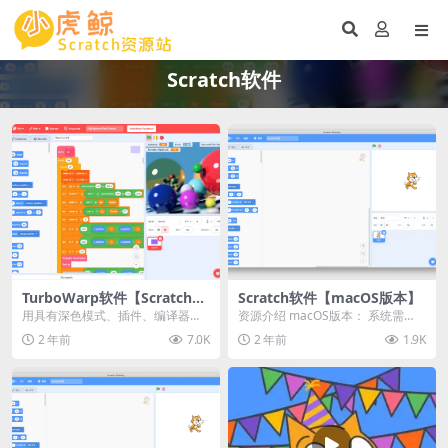
Scratch软件
TurboWarp软件【Scratch二
Scratch软件【macOS版本】
开版】
用具有深色模式、插件、编译器等
资源介绍 macOS版本： 系统需
功能的更好版本的 Scratch 创建游
求： macOS 10.13+ 安装包大小：
2 年前
7.0K
2 年前
1.9K
戏、动画和...
1...