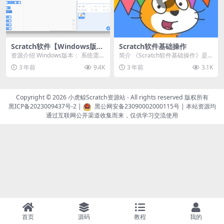
Scratch软件【Windows版
Scratch软件基础操作
本】
资源介绍 Windows版本： 系统需
简介 《Scratch软件基础操作》是
求：Windows 10+ 安装包大小：
一套零基础Scratch入门教学视频，
3 年前
9.4K
3 年前
3.1K
1...
共包...
Copyright © 2026
小虎鲸Scratch资源站
- All rights reserved 版权所有
黑ICP备2023009437号-2
|
黑公网安备23090002000115号
| 本站资源均
通过互联网公开渠道收集而来，仅供学习交流使用
首页
源码
教程
我的