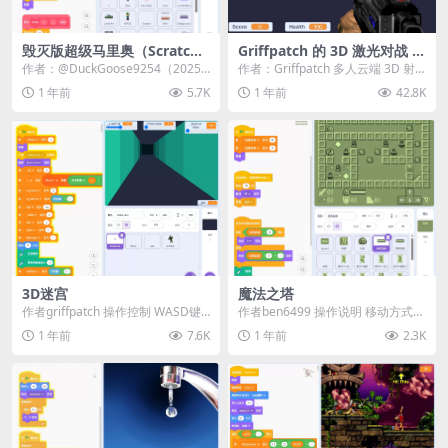
毁灭版超级马里奥（Scratch
Griffpatch 的 3D 激光对战 v
特别版）
0.8
作者：@DuckGoose9254（2025
作者：Griffpatch 多人云端 3D 射
年作品） 游戏简介 欢迎来到《毁灭
击游戏。无法连接时，请关闭所有
1 年前
5.7K
1 年前
42.8K
版...
浏览...
3D迷宫​
魔法之塔
作者griffpatch 操作控制​​ WASD键
作者ben6499 操作说明​​ ​​移动方式​​
移动，方向键环视四周 空格键跳...
🎮 方向键移动（支持键盘↑↓...
1 年前
7.6K
1 年前
2.3K