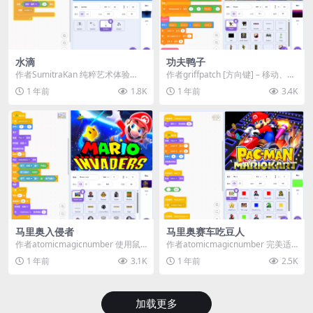
水滴
功夫鸭子
作者SumitraKan 纯粹艺术体验​​
作者griffpatch [方向键]​​ – 移动、跳
——只需静赏，感受每一帧的视觉
跃和蹲下/隐藏...
1 年前
1.8K
1 年前
3.4K
诗意—...
马里奥入侵者​
马里奥赛车吃豆人
作者atomicmagicnumber 使用鼠
作者atomicmagicnumber 完美适
标、方向键或A/D键移动 按空格
配iPad、iPhone及触屏设备...
1 年前
3.1K
1 年前
2.5K
键...
加载更多