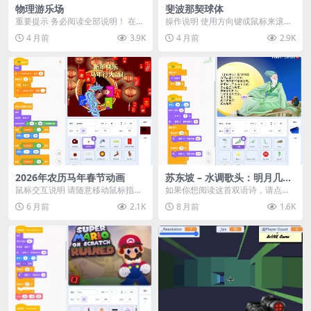
物理游乐场
斐波那契球体
重要提示 务必阅读全部说明！ 在这
操作说明 使用方向键或鼠标来滚动
个开放的物理游乐场中自由发挥
球体。 关于本项目 斐波那契球体
4 月前
3.9K
4 月前
2.9K
——制造机械装置、...
是一种在球体表...
2026年农历马年春节动画
苏东坡 – 水调歌头：明月几时
有
鼠标交互说明 请随意移动鼠标指
如果你想阅读这首双语诗，请点击
针。 当出现“点击我！”提示时，立
右上角的标签。 点击“X”按钮关闭。
6 月前
2.1K
8 月前
1.6K
即点击它！ 本项...
背景音乐《古...