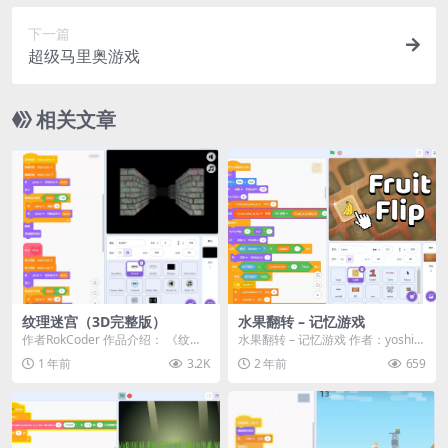
下一篇
超级马里奥游戏
相关文章
纹理迷宫（3D完整版）
水果翻转 – 记忆游戏
作者RokCoder 作品介绍： 《纹理
水果翻转 – 记忆游戏 作者：yoshih
迷宫》是一款充满挑战的迷宫探险
ome 和朋友们一起玩这个...
1 年前
3.2K
2 年前
659
游戏，玩家...