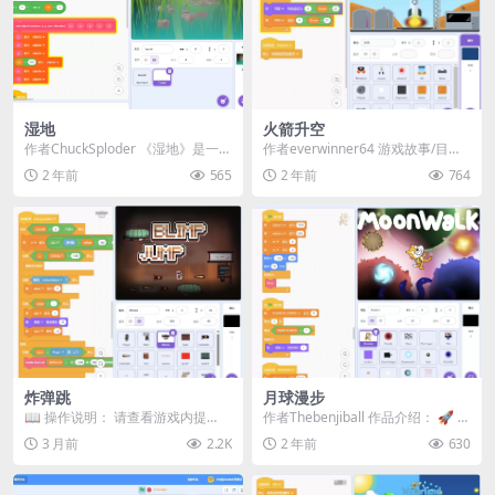
湿地
火箭升空
作者ChuckSploder 《湿地》是一款
作者everwinner64 游戏故事/目
寓教于乐的Scratch教育项目，它...
标： 飞行员（你）：“地面控制，这
2 年前
565
2 年前
764
里是...
炸弹跳
月球漫步
📖 操作说明： 请查看游戏内提
作者Thebenjiball 作品介绍： 🚀 欢
示。
迎来到《月球漫步》！🌕 在这个
3 月前
2.2K
2 年前
630
宇...