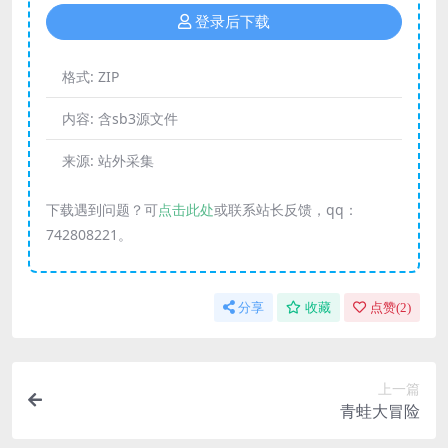
登录后下载
格式:
ZIP
内容:
含sb3源文件
来源:
站外采集
下载遇到问题？可
点击此处
或联系站长反馈，qq：
742808221。
分享
收藏
点赞(
2
)
上一篇
青蛙大冒险