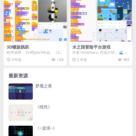
3D螺旋跳跃
水之国冒险平台游戏
程序说明： Griffpatch作品。《3D
作者-Hinomaru- 作品介绍： 🌊 欢
螺旋跳跃》是一款基于Scratch平...
迎来到《水之国冒险平台游戏》！
3 年前
1.6K
2 年前
969
🏝️ ...
最新资源
梦魇之夜
《线性》
《~波浪~》