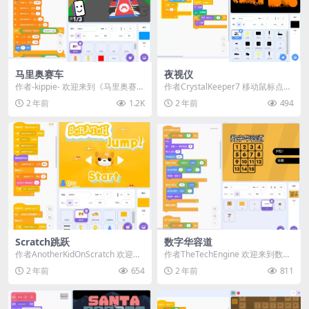
马里奥赛车
夜视仪
作者-kippie- 欢迎来到《马里奥赛
作者CrystalKeeper7 移动鼠标点亮
车：Scratch版》！ 这是《马里奥
图片 （当前共有19张图片） 按空...
2 年前
1.2K
2 年前
494
赛...
Scratch跳跃
数字华容道
作者AnotherKidOnScratch 欢迎来
作者TheTechEngine 欢迎来到数字
到Scratch跳跃 跳得越高...
华容道中文版，本作品改编自 t9d
2 年前
654
2 年前
811
e...