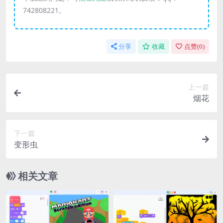
742808221。
分享
收藏
点赞(
0
)
上一篇
烟花
下一篇
变形虫
相关文章