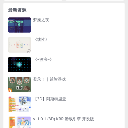
最新资源
梦魇之夜
《线性》
《~波浪~》
登录！ | 益智游戏
【3D】阿斯特里亚
v. 1.0.1 (3D) KRR 游戏引擎 开发版