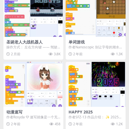
圣诞老人大战机器人
单词游戏
操作方式： 左右方向键 —— 驾驶
作者Nanoscopic 别让字母的潮水把
圣诞老人的单轮摩托车 上下方向
虫子带到顶部！点击和取消点击字
2 月前
3.8K
2 年前
1.3K
键 —— 向上 ...
母以组成...
动漫速写
HAPPY 2025
作者Rosyda ♡ 速写就像是一个无
作者SFZ-13 作品介绍： ✨ 2025即
声的绘画教程 ♡ ♡ 通过观看这
将到来，让我们一起迎接崭新的一
2 年前
458
2 年前
1.2K
个，你会了...
年！✨...