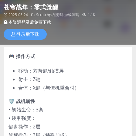
苍穹战隼：零式觉醒​
2025-05-24
Scratch作品源码
游戏源码
1.1K
本资源登录后免费下载
登录后下载
🎮 操作方式​
移动：方向键/触摸屏
射击：Z键
合体：X键（与僚机重合时）
​🛡️ 战机属性​
• 初始生命：3条
• 装甲强度：
键盘操作：2层
鼠标操作：3层（特殊加成）