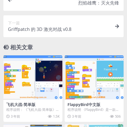
烈焰雄鹰：灭火先锋
下一篇
Griffpatch 的 3D 激光对战 v0.8
相关文章
飞机大战-简单版
FlappyBird中文版
程序说明： 《飞机大战-简单版》是
程序说明 《FlappyBird》是一款经
一个基于Scratch平台开发的入门级
典游戏，现在我们已经用Scratch
3 年前
1.5K
3 年前
506
射击游戏...
重...