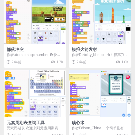
部落冲突
模拟火箭发射
作者atomicmagicnumber ➊ 快速
作者Debility_Kheops Hi！很高兴带
点击“战斗”按钮来赚取和防御！ ...
来这款全新的Scratch游戏...
2 年前
1.2K
2 年前
1.0K
​​元素周期表​查询工具
读心术
元素周期表​​ 欢迎来到元素周期表世
作者Edison_China 一个简单且有趣
界！ • ​​进入全屏模式​​ • ​​鼠标...
的读心术作品，适合做课堂案例 演