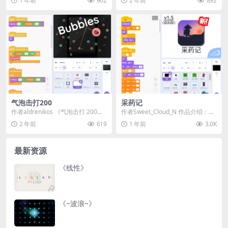
1 年前
902
2 年前
892
示
气泡击打200
采药记
作者aldrenikos 《气泡击打 200》
作者Sweet_Cloud_N 作品介绍：
是一款结合气泡射击与打砖块风格
《采药记》是一款开放世界探险游
2 年前
619
1 年前
3.0K
的创...
戏，玩...
最新资源
《线性》
《~波浪~》