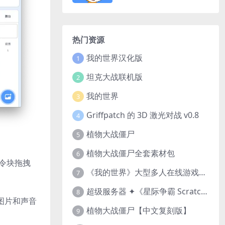
热门资源
我的世界汉化版
1
坦克大战联机版
2
我的世界
3
Griffpatch 的 3D 激光对战 v0.8
4
植物大战僵尸
5
植物大战僵尸全套素材包
6
指令块拖拽
《我的世界》大型多人在线游戏（MMO）v1.7
7
超级服务器 ✦《星际争霸 Scratch（经典版本）》
8
图片和声音
植物大战僵尸【中文复刻版】
9