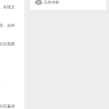
几何冲刺
10
画、实现文
键等。这种
。社区氛围
。
线社区赢得