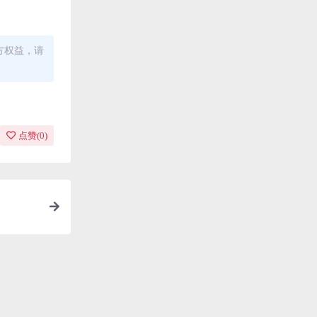
方权益，请
点赞(
0
)