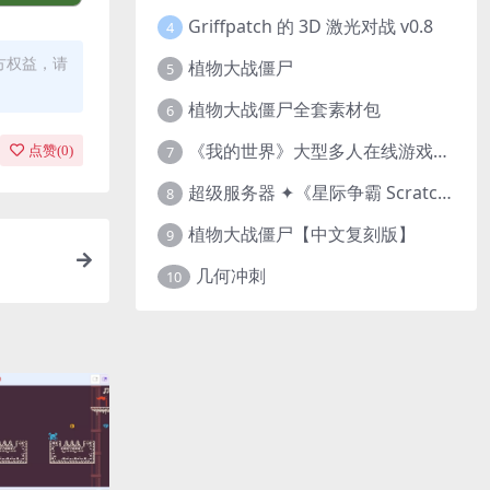
Griffpatch 的 3D 激光对战 v0.8
4
方权益，请
植物大战僵尸
5
植物大战僵尸全套素材包
6
《我的世界》大型多人在线游戏（MMO）v1.7
7
点赞(
0
)
超级服务器 ✦《星际争霸 Scratch（经典版本）》
8
植物大战僵尸【中文复刻版】
9
几何冲刺
10