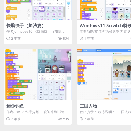
快脑快手（加法篇）
Windows11 Scratch特
作者johnsu6616 《快脑快手（加法
主要功能 支持移动端操作 内置 9
篇）》是一款专为孩子们设计的数学加
程序（包括3个系统默认、4个扩
2 年前
904
1 年前
法题...
用、...
迷你钓鱼
三国人物
作者arwillo 作品介绍： 欢迎来到《迷你
程序演示： 程序说明： “三国人物
钓鱼》！在这款游戏中，你可以体验轻...
个简单的Scratch项目，旨在通过造
2 年前
595
3 年前