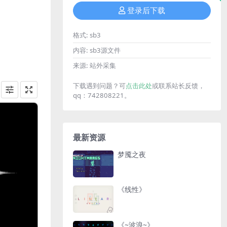
登录后下载
格式:
sb3
内容:
sb3源文件
来源:
站外采集
下载遇到问题？可
点击此处
或联系站长反馈，
qq：742808221。
最新资源
梦魇之夜
《线性》
《~波浪~》