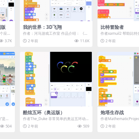
别版
我的世界：3D飞翔
比特冒险者
 个应用
作者：河马游戏工作室 作品介绍： 《我
作者xamuil2 帮助比
展应
的世界：3D飞翔》是一款飞行冒险游
特的关卡，努力赢得比
3.7K
2 年前
11.6K
2 年前
戏，灵感...
...
酷炫五环（奥运版）
炮塔生存战
”是一
作者The_Duke 非常简单的奥运五环动画
作者MathematicProj
型...
效果，适合初学者或用于课堂教学案例
卡，击败boss。战胜不同
504
2 年前
509
2 年前
...