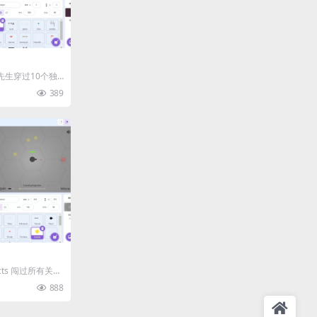
特先生穿过10个独
特冠军的称号！
389
ects 闯过所有关
的...
888