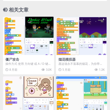
相关文章
僵尸攻击
烟花模拟器
操作方式 使用 方向键 或 A / D 键
愿这场永不落幕的烟花，为你带来
移动 点击鼠标 或 按空格键 开枪
片刻的美好与宁静。
8 月前
3.0K
5 月前
1.3K
射...