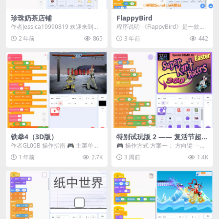
珍珠奶茶店铺
FlappyBird
作者Jessica19990819 欢迎来到珍
程序说明 《FlappyBird》是一款经
珠奶茶店铺，您可以按照指示制作
典游戏，现在我们已经用Scratch
2 年前
865
3 年前
442
美味...
重...
铁拳4（3D版）
特别试玩版 2 —— 复活节超级
卡丁车赛
作者GL00B 操作指南​​ 🎮 主菜单导
🎮 操作方式 方案一： 方向键 ——
航 ​​方向键​​：浏览菜单选项 ⚔️...
移动 Z —— 跳跃 / 漂移 方案二： ...
1 年前
2.7K
3 周前
1.4K