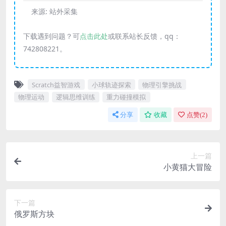
来源:
站外采集
下载遇到问题？可
点击此处
或联系站长反馈，qq：
742808221。
Scratch益智游戏
小球轨迹探索
物理引擎挑战
物理运动
逻辑思维训练
重力碰撞模拟
分享
收藏
点赞(
2
)
上一篇
小黄猫大冒险
下一篇
俄罗斯方块