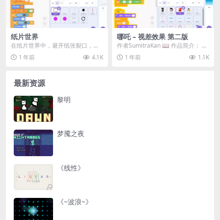
纸片世界
哪吒 – 视差效果 第二版
在纸片世界中，避开纸张裂口，利
作者SumitraKan 📖 作品简介：​ 这
用粉色传送门进行瞬移，成功通过
是哪吒 – 视差效果的...
1 年前
4.1K
1 年前
1.1K
关卡！ 操作方法： ...
最新资源
黎明
梦魇之夜
《线性》
《~波浪~》