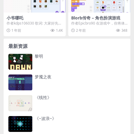
小爷哪吒
Blorb传奇 – 角色扮演游戏
作者kdps106030 歌词: 大家好先自
作者Epicbro90 在游戏中，你将体
我介绍一下 小爷哪吒记得倒茶 是这
验到精美的画面、独特的剧情以及
1 年前
1.4K
2 年前
348
陈...
多样的战斗...
最新资源
黎明
梦魇之夜
《线性》
《~波浪~》