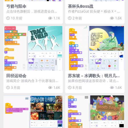
弓箭与阳伞
茶杯头Boss战
点击绿色旗帜后，游戏进度会自动
作者PizzaGut 箭头键 = 移动 X = 射
保存，可在标题画面查看保存代
击 或 长按进行快速射击 C ...
10 月前
1.1K
2 年前
1.6K
码。按任意键继续剧情。...
田径运动会
苏东坡 – 水调歌头：明月几时
有
游戏简介 游戏内含 3 个比赛项目，
如果你想阅读这首双语诗，请点击
具体操作说明请查看游戏内指引。
右上角的标签。 点击“X”按钮关闭。
3 月前
1.6K
8 月前
1.6K
比赛项目 跳...
背景音乐《古...