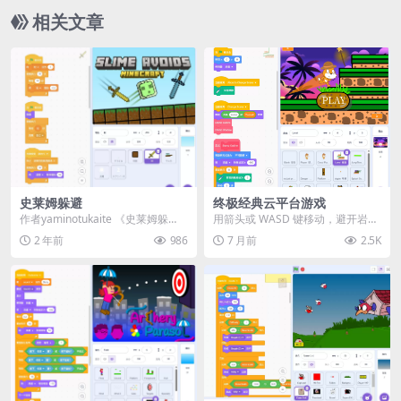
相关文章
史莱姆躲避
终极经典云平台游戏
作者yaminotukaite 《史莱姆躲
用箭头或 WASD 键移动，避开岩浆
避》是一款简单有趣的反应类游
和尖刺，你可以跳跃时间（三级
2 年前
986
7 月前
2.5K
戏，玩家需...
跳）