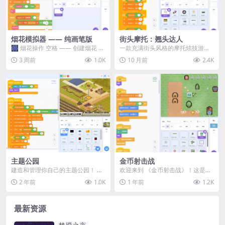
烟花模拟器 —— 纯画笔版
街头摩托：翘头达人
🎆 烟花操作 空格 —— 创建烟花 1
一款充满街头风格的摩托炫技游
~ 3 —— 切换烟花类型 普通烟花
戏！体验翘头、甩尾与极限平衡的
3 周前
1.0K
10 月前
2.4K
嘶...
快感！🔥 🎮 操作说明...
主题公园
金币射击战
建造和管理你自己的主题公园！ 演
欢迎来到 《金币射击战》！这是一
示
款限时射击类小游戏，你的目标是
2 年前
1.0K
1 年前
1.2K
在规定时间内尽可能...
最新资源