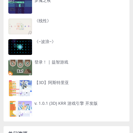
梦魇之夜
《线性》
《~波浪~》
登录！ | 益智游戏
【3D】阿斯特里亚
v. 1.0.1 (3D) KRR 游戏引擎 开发版