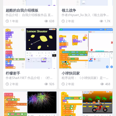
超酷的自我介绍模板
领土战争
作品介绍： 自我介绍模板作品 直接
作者zhiyuan_liu 加入《领土战争》
修改文字即可 预览
的激烈对决！让你和朋友一起体验
1 年前
638
2 年前
1.7K
刺激的...
柠檬射手
小球快回家
作者ShaA19ET 作品介绍： 《柠檬
程序说明： 《小球快回家》是一款
射手 (Lemon Shooter)》是...
Scratch制作的小游戏。在游戏中，
2 年前
926
2 年前
468
小球会不断...