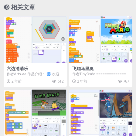
相关文章
六边消消乐
飞翔马里奥
作者Arts-aa 作品介绍： 🌀 欢迎来
作者TinyDxde ===============
到《六边消消乐》！ 这是一款独特
==============...
2 年前
612
2 年前
767
的六边...