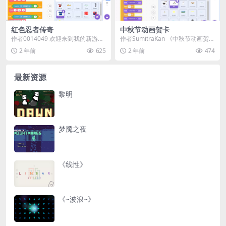
红色忍者传奇
中秋节动画贺卡
作者0014049 欢迎来到我的新游
作者SumitraKan 《中秋节动画贺
戏！红色忍者。由于克隆太多，在
卡》是一款融合传统与现代创意的S
2 年前
625
2 年前
474
速度较慢的设备...
crat...
最新资源
黎明
梦魇之夜
《线性》
《~波浪~》