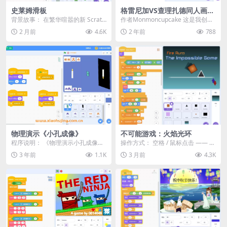
史莱姆滑板
格雷尼加VS查理扎德同人画宝
可梦
背景故事： 在繁华喧嚣的新 Scratc
作者Monmoncupcake 这是我创作
h 城地底深处…… Scratch 猫与...
的阿什-格雷尼加对战Mega Char...
2 月前
4.6K
2 年前
788
物理演示《小孔成像》
不可能游戏：火焰光环
程序说明： 《物理演示小孔成像》
操作方式： 空格 / 鼠标点击 —— 跳
是一个通过Scratch平台制作的教育
跃
3 年前
1.1K
3 月前
4.3K
类互动作品...