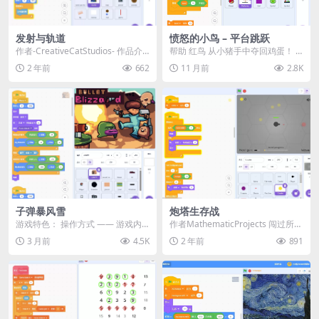
发射与轨道
愤怒的小鸟 – 平台跳跃
作者-CreativeCatStudios- 作品介
帮助 红鸟 从小猪手中夺回鸡蛋！ <
绍： 🚀 欢迎来到《发射与轨...
<< 玩法说明 >&...
2 年前
662
11 月前
2.8K
子弹暴风雪
炮塔生存战
游戏特色： 操作方式 —— 游戏内
作者MathematicProjects 闯过所有
已说明 4 种不同类型的敌人 5 种不
关卡，击败boss。战胜不同的...
3 月前
4.5K
2 年前
891
同类型的...