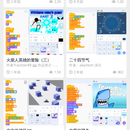
2 年前
2.2K
8 月前
1.2K
#...
数的冲浪游戏。 收...
火柴人英雄的冒险（三）
二十四节气
作者Travister88 📖 作品简介：​
作者：akastem 演示
《火柴人英雄的冒险》第三部分将
1 年前
1.5K
2 年前
802
带你...