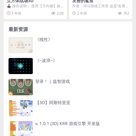
立方体战场3D
友善的鲨鱼
🕹️ 操作说明：​​ 使用【方向键】操
作者：河马游戏工作室 这是“友善鲨
控飞船闪避立方体 预览
鱼”游戏！ 吓跑那些接近危险的游泳
1 年前
2.0K
2 年前
762
者！ 并尽量...
最新资源
《线性》
《~波浪~》
登录！ | 益智游戏
【3D】阿斯特里亚
v. 1.0.1 (3D) KRR 游戏引擎 开发版