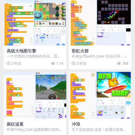
高级大地图引擎
彩虹火箭
一个优秀的大地图制作作品，适合s
作者griffpatch_tutor 作品介绍：
cratch高级玩家研究学习。 操作：
《彩虹火箭 (Rainbow ...
2 年前
1.1K
2 年前
768
按awsd...
疯狂追逐
冲浪
作者Finlay_Cool 追捕那辆白色轿车
关于这款游戏 这是一款通过收集各
里的罪犯，并把它撞毁！ 左/右 &
种道具、跳跃躲避障碍、并竞争分