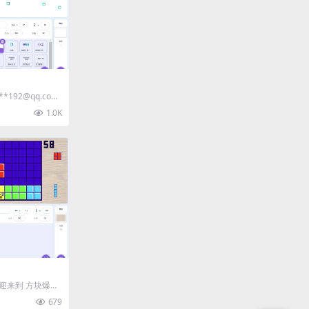
*192@qq.com
1.0K
 欢迎来到 方块爆
创建直线以获...
679