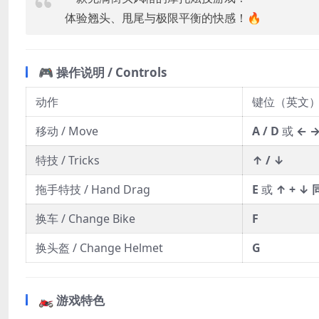
体验翘头、甩尾与极限平衡的快感！🔥
🎮 操作说明 / Controls
动作
键位（英文
移动 / Move
A / D
或
← 
特技 / Tricks
↑ / ↓
拖手特技 / Hand Drag
E
或
↑ + ↓
换车 / Change Bike
F
换头盔 / Change Helmet
G
🏍️ 游戏特色