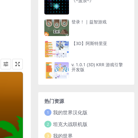
《~波浪~》
登录！ | 益智游戏
【3D】阿斯特里亚
v. 1.0.1 (3D) KRR 游戏引擎
开发版
热门资源
我的世界汉化版
1
坦克大战联机版
2
我的世界
3