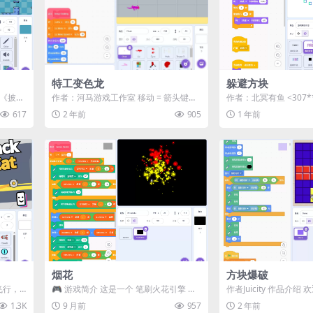
特工变色龙
躲避方块
 在《披萨
作者：河马游戏工作室 移动 = 箭头键或
作者：北冥有鱼 <307**
..
WASD 动作 = 空格键或 Z 或零...
> | 站内用户投...
617
2 年前
905
1 年前
烟花
方块爆破
飞行，
🎮 游戏简介 这是一个 笔刷火花引擎 的
作者Juicity 作品介绍
收集金
演示！点击鼠标即可从光标位置创建闪
破！拖动方块到网格上，
1.3K
9 月前
957
2 年前
亮的火...