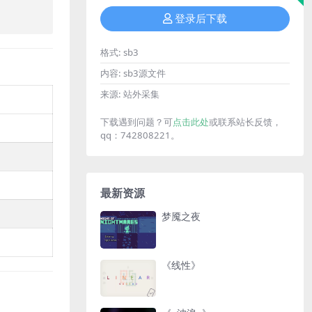
登录后下载
格式:
sb3
内容:
sb3源文件
来源:
站外采集
下载遇到问题？可
点击此处
或联系站长反馈，
qq：742808221。
最新资源
梦魇之夜
《线性》