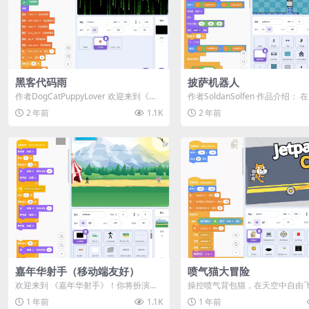
黑客代码雨
披萨机器人
作者DogCatPuppyLover 欢迎来到《黑
作者SoldanSolfen 作品介绍：
客代码雨》的世界，一个全RGB...
机器人》中，你将扮演一个失去了.
2 年前
1.1K
2 年前
嘉年华射手（移动端友好）
喷气猫大冒险
欢迎来到 《嘉年华射手》！你将扮演一
操控喷气背包猫，在天空中自由
名弓箭手，在欢乐的嘉年华中不断射击
探索 4 个不同区域，躲避激光，
1 年前
1.1K
1 年前
靶心，挑战...
币！ 🎮...