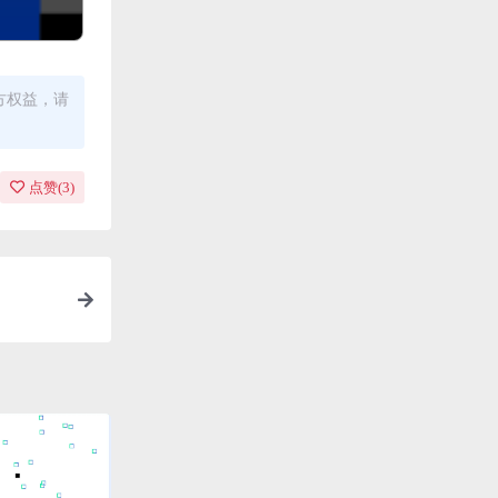
方权益，请
点赞(
3
)