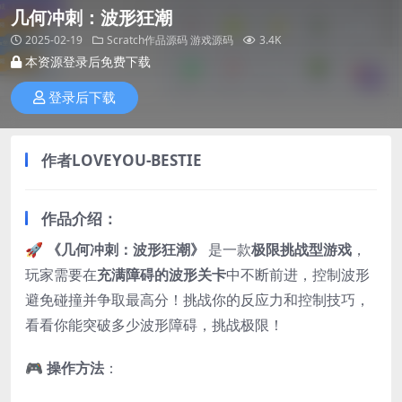
几何冲刺：波形狂潮
2025-02-19
Scratch作品源码
游戏源码
3.4K
本资源登录后免费下载
登录后下载
作者
LOVEYOU-BESTIE
作品介绍：
🚀
《几何冲刺：波形狂潮》
是一款
极限挑战型游戏
，
玩家需要在
充满障碍的波形关卡
中不断前进，控制波形
避免碰撞并争取最高分！挑战你的反应力和控制技巧，
看看你能突破多少波形障碍，挑战极限！
🎮
操作方法
：