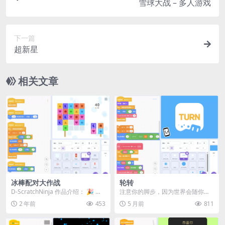
雪球大战 – 多人游戏
下一篇
超新星
相关文章
冰棒配对大作战
轮转
D-ScratchNinja 作品介绍： 🎉 欢
注意你的脚步，因为世界会随你一
迎来到《冰棒配对大作战》！ 🍦 ...
同转动…… 就在《轮转》中！ 🎮 控
2 年前
453
5 月前
811
制方式 方向键...