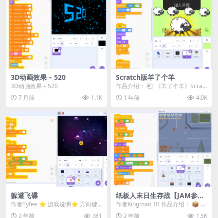
3D动画效果 – 520
Scratch版羊了个羊
3D动画效果 – 520
作品介绍： 🐑 《羊了个羊》Scratc
h版，是经典小游戏“羊了个羊”的Sc
7 月前
1.1K
1 年前
4.0K
ra...
躲避飞碟
纸板人末日生存战【JAM参赛
作品】
作者Tyfee ⭐️ 游戏说明⭐ 方向键
作者Kingman_III 作品介绍： 📦 你
或WASD移动 躲避UFO 收集彩色星
的社区正遭遇神秘纸板人的入侵！
2 年前
381
2 年前
1.5K