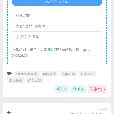
登录后下载
格式:
ZIP
内容:
含sb3源文件
来源:
站外采集
下载遇到问题？可
点击此处
或联系站长反馈，qq：
742808221。
scratch小游戏
休闲游戏
几何冲刺
极限反应
波形挑战
高分竞技
分享
收藏
点赞(
0
)
上一篇