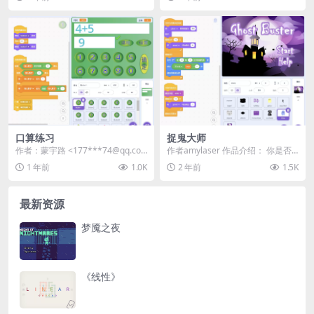
星...
化...
口算练习
捉鬼大师
作者：蒙宇路 <177***74@qq.co
作者amylaser 作品介绍： 你是否
m> | 站内用户投稿 ...
曾好奇探索邻近的那个阴森大宅？
1 年前
1.0K
2 年前
1.5K
如果没有，...
最新资源
梦魇之夜
《线性》