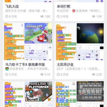
飞机大战
单词打靶
操作方法 方向键：移动 Z键：射击
作品介绍： 🎯 欢迎体验《单词打
X键：发射导弹（装备时） C键：能
靶》！ 这是一款趣味十足的Scratc
8 月前
1.8K
2 年前
1.9K
量提升 A...
h教学作品...
马力欧卡丁车8 极致豪华版
太阳系沙盒
👨‍💻 开发者专区： 所有关于添加赛
[关于《太阳系沙盒 》] 《太阳系沙
道的说明都在“赛道”...
盒》是一款 3D 太空沙盒和 N 体模
5 月前
5.1K
6 月前
2.2K
拟器，...