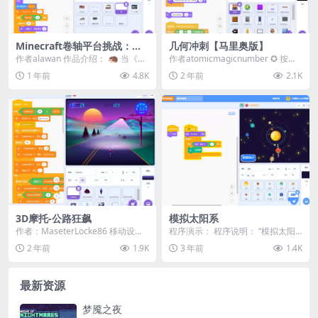
Minecraft卷轴平台挑战：犰
几何冲刺【马里奥版】
狳之章
作者alawan 作品介绍： 🦔 当《我
作者atomicmagicnumber ✪ 按任
的世界》1.21新生物遇上硬核跑
意按钮（或触摸屏）跳转。 ✪ 躲...
1 年前
4.8K
2 年前
2.1K
酷！ 🦔...
3D摩托-公路狂飙
模拟太阳系
作者：MaseterLocke86 移动设备
程序演示： 程序说明： “模拟太阳
友好型 * 使用空格键或右箭头键选
系”是一个基于Scratch编程平台的
2 年前
1.9K
3 年前
1.4K
择...
模拟动画...
最新资源
梦魇之夜