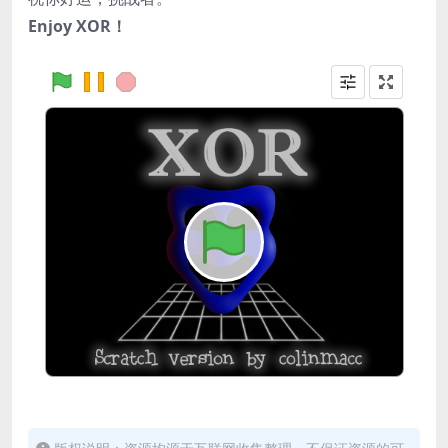
Enjoy XOR！