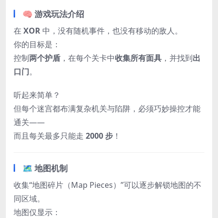
🧠 游戏玩法介绍
在
XOR
中，没有随机事件，也没有移动的敌人。
你的目标是：
控制
两个护盾
，在每个关卡中
收集所有面具
，并找到
出
口门
。
听起来简单？
但每个迷宫都布满复杂机关与陷阱，必须巧妙操控才能
通关——
而且每关最多只能走
2000 步
！
🗺️ 地图机制
收集“地图碎片（Map Pieces）”可以逐步解锁地图的不
同区域。
地图仅显示：