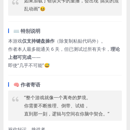
如果加载了错误关卡的重播，会出现“搞笑的混
乱动画”😆
⌨️ 特别说明
本游戏
仅支持键盘操作
（除复制粘贴代码外）。
作者本人最多能通关 6 关，但已测试过所有关卡，
理论
上都可完成
——
即使“几乎不可能”😅
🧠 作者寄语
“整个游戏就像一个离奇的梦境。
你需要不断推理、倒带、试错，
直到那一刻，逻辑与空间在你脑中契合。”
祝你好运，挑战者。