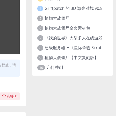
Griffpatch 的 3D 激光对战 v0.8
4
植物大战僵尸
5
植物大战僵尸全套素材包
6
《我的世界》大型多人在线游戏（MMO）v1.7
7
超级服务器 ✦《星际争霸 Scratch（经典版本）》
8
植物大战僵尸【中文复刻版】
9
方权益，请
几何冲刺
10
点赞(
1
)