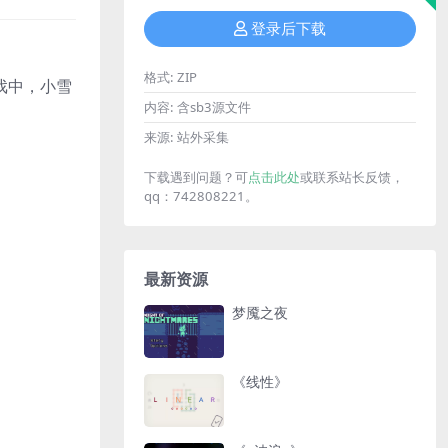
登录后下载
格式:
ZIP
戏中，小雪
内容:
含sb3源文件
来源:
站外采集
下载遇到问题？可
点击此处
或联系站长反馈，
qq：742808221。
最新资源
梦魇之夜
《线性》