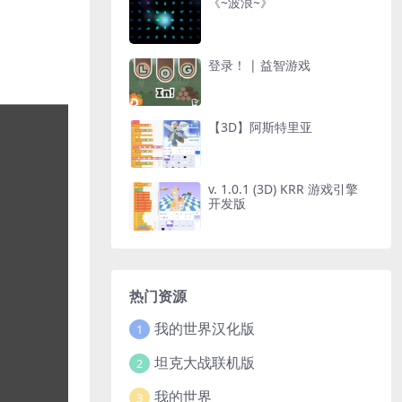
《~波浪~》
登录！ | 益智游戏
【3D】阿斯特里亚
v. 1.0.1 (3D) KRR 游戏引擎
开发版
热门资源
我的世界汉化版
1
坦克大战联机版
2
我的世界
3