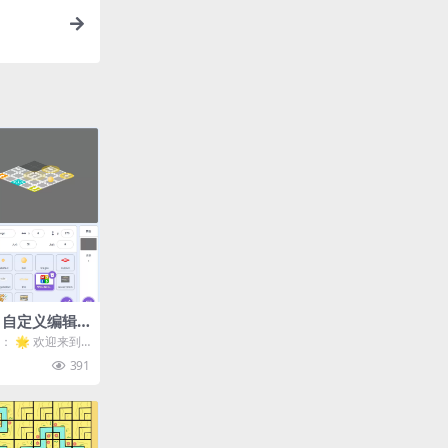
– 自定义编辑
： 🌟 欢迎来到
！ 《箭头与
391