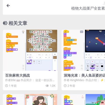
植物大战僵尸全套素
相关文章
百块麻将大挑战
深海光束：美人鱼巫婆的
作者b9e 📖 作品简介：​ 这是一款以百块
作者-KingMidas- 作品介绍： 
麻将大挑战为主题的 Scratch ...
到《深海光束：美人鱼巫婆的诅咒.
1 年前
1.0K
2 年前