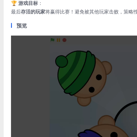
🏆
游戏目标
：
最后
存活的玩家
将赢得比赛！避免被其他玩家击败，策略
预览