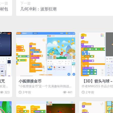
上一篇
下一篇
材包
几何冲刺：波形狂潮
诅咒
小狐狸接金币
【3D】箭头与球 
器版
⚡ 欢迎来
“小狐狸接金币”是一个充满趣味和挑战的
作者MMGISS 作品介绍
..
Scratch游戏。在游戏中，玩家将控制
《箭头与球》的3D版本
323
3 年前
441
2 年前
一...
球》...