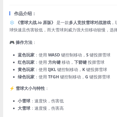
作品介绍：
❄️
《雪球大战.io 原版》
是一款
多人竞技雪球对战游戏
，
球快速且伤害较低，而大雪球则威力强大但移动较慢，选
🎮
操作方法
：
蓝色玩家
：使用
WASD
键控制移动，
S
键投掷雪球
红色玩家
：使用
方向键
移动，
下箭键
投掷雪球
黄色玩家
：使用
IJKL
键控制移动，
K
键投掷雪球
绿色玩家
：使用
TFGH
键控制移动，
G
键投掷雪球
⚡
雪球大小与特性
：
小雪球
：速度快，伤害低
大雪球
：速度慢，伤害高