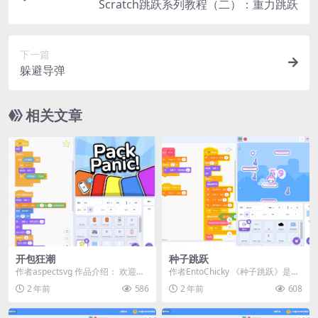
Scratch跳跃系列教程（二）：重力跳跃
下一篇
躲避导弹
相关文章
开包狂潮
种子跳跃
作者aspectsvg 作品介绍： 欢迎来
作者EntoChicky 《种子跳跃》是一
到《开包狂潮》！这是一款让你体
款创意满满的Scratch休闲游戏。
2 年前
586
2 年前
608
验开包乐...
控...