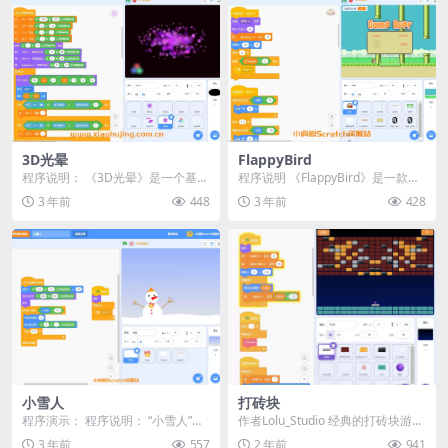
3D光晕
FlappyBird
程序说明： 《3D光晕》是一个基于
程序说明 《FlappyBird》是一款经
Scratch平台开发的3D艺术类程
典游戏，现在我们已经用Scratch
3 年前
448
3 年前
428
序。程序启...
重...
小雪人
打砖块
程序演示： 程序说明： “小雪人”是
作者Lolu_Studio 经典的打砖块游
一个基于Scratch编程平台的动画程
戏。 击碎金砖可以获得5分，并且
3 年前
557
2 年前
941