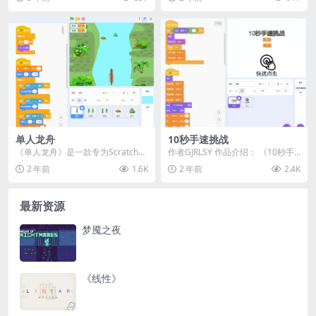
序，通...
有时会...
单人龙舟
10秒手速挑战
《单人龙舟》是一款专为Scratch编
作者GJRLSY 作品介绍： 《10秒手
程爱好者设计的端午节日教学作
速挑战》是一款测试玩家反应速度
2 年前
1.6K
2 年前
2.4K
品。它巧妙融合...
的趣味挑战...
最新资源
梦魇之夜
《线性》