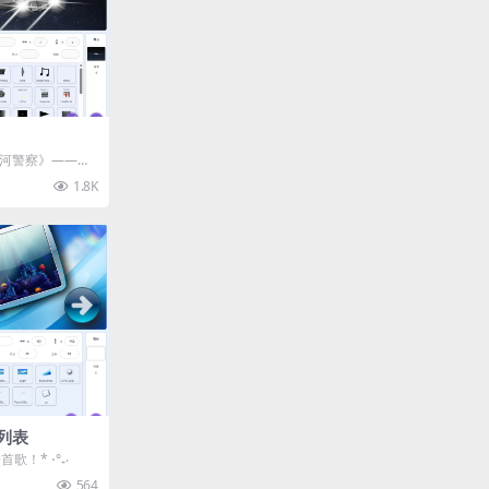
银河警察》——你
一名虽是新兵但
1.8K
列表
首歌！* ⋅°₊‧
564