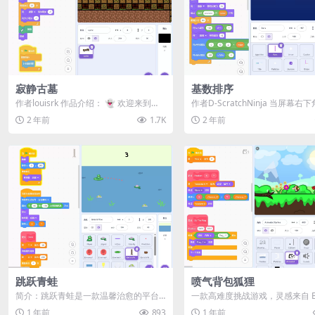
寂静古墓
基数排序
作者louisrk 作品介绍： 👻 欢迎来到
作者D-ScratchNinja 当屏幕右
《寂静古墓》！ 这是一款为 Pixe...
箭头时，请点击任意位置以继续。.
2 年前
1.7K
2 年前
跳跃青蛙
喷气背包狐狸
简介：跳跃青蛙是一款温馨治愈的平台
一款高难度挑战游戏，灵感来自 Be
跳跃类游戏，你将扮演一只青蛙，在睡
t Foddy 的《Getting O...
1 年前
893
1 年前