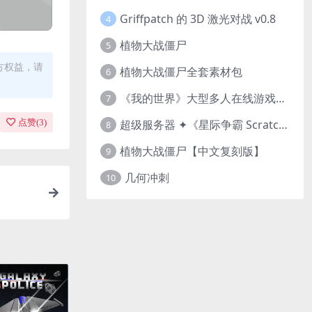
Griffpatch 的 3D 激光对战 v0.8
4
植物大战僵尸
5
方权益，请
植物大战僵尸全套素材包
6
《我的世界》大型多人在线游戏（MMO）v1.7
7
超级服务器 ✦《星际争霸 Scratch（经典版本）》
点赞(
3
)
8
植物大战僵尸【中文复刻版】
9
几何冲刺
10