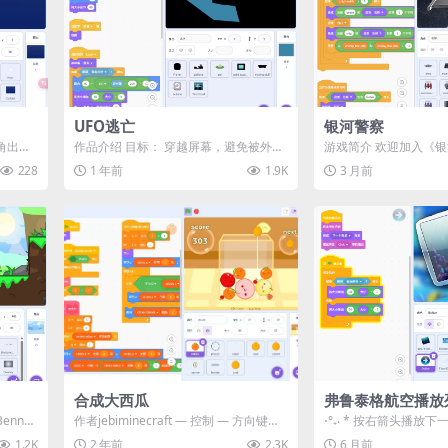
UFO逃亡
银河警察
下角出现
作品介绍 目标： 穿越屏幕，避免被外星
游戏简介 欢迎加入《
..
人劫持或掉入坑洞，成功到达对岸。 操
将扮演星际警察部队中
228
1 年前
1.9K
3 月前
作方法...
身手不凡的...
合成大西瓜
弗鲁泰格航空播放
nnet
作者jebiminecraft — 控制 — 方向键移
⋅°₊‧ * 按右箭头播放下一
动...
1.2K
2 年前
2.3K
6 月前