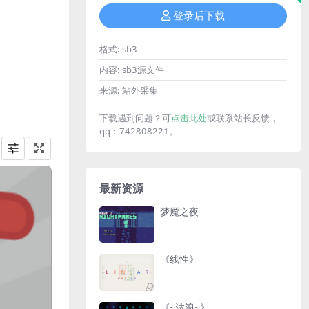
登录后下载
格式:
sb3
内容:
sb3源文件
来源:
站外采集
下载遇到问题？可
点击此处
或联系站长反馈，
qq：742808221。
最新资源
梦魇之夜
《线性》
《~波浪~》