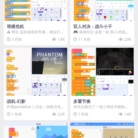
塔楼危机
双人对决：战斗小子
⚠️ 警告 这款游戏非常难。请自行承
🎮 游戏玩法 这是一款 双人对战游
担游玩风险…… 故事背景 新普莱克
戏，找上你的好友一起开战才最有
3 月前
1.8K
11 月前
2.9K
斯市正在不...
乐趣！ 🟡 黄色...
战机-幻影
多重节奏
作者pandakun | 汉化：加凯汉化组
本作品展示了一组小球在半圆轨迹
🕹️ 核心玩法 ​基础操作： ​移动...
上运行的动画。外圈小球的速度比
1 年前
3.2K
1 年前
1.6K
内圈小球略快，起初差...