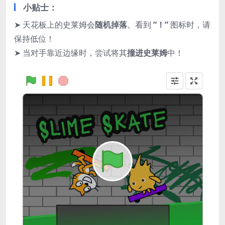
小贴士：
➤ 天花板上的史莱姆会
随机掉落
。看到
“！”
图标时，请
保持低位！
➤ 当对手靠近边缘时，尝试将其
撞进史莱姆
中！