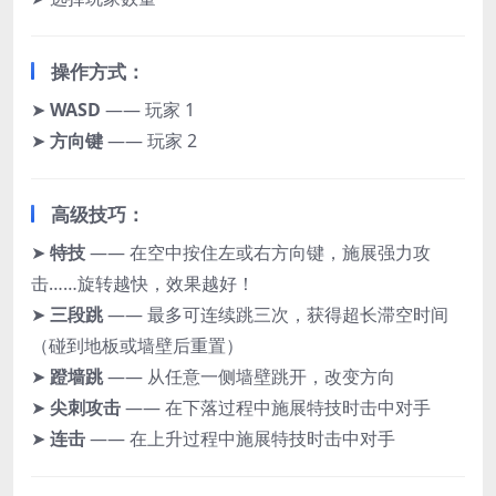
操作方式：
➤
WASD
—— 玩家 1
➤
方向键
—— 玩家 2
高级技巧：
➤
特技
—— 在空中按住左或右方向键，施展强力攻
击……旋转越快，效果越好！
➤
三段跳
—— 最多可连续跳三次，获得超长滞空时间
（碰到地板或墙壁后重置）
➤
蹬墙跳
—— 从任意一侧墙壁跳开，改变方向
➤
尖刺攻击
—— 在下落过程中施展特技时击中对手
➤
连击
—— 在上升过程中施展特技时击中对手