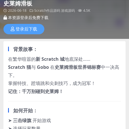
史莱姆滑板
2026-06-18
Scratch作品源码
游戏源码
4.5K
本资源登录后免费下载
登录后下载
背景故事：
在繁华喧嚣的
新 Scratch 城
地底深处……
Scratch 猫
与
Gobo
在
史莱姆滑板世界锦标赛
中一决高
下。
掌握特技、蹬墙跳和尖刺技巧，成为冠军！
记住：千万别碰到史莱姆！
如何开始：
➤
三击绿旗
开始游戏
➤ 选择玩家数量