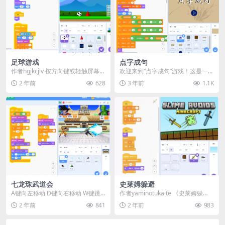
足球游戏
点字成句
作者hgjkcjlv 按方向键或轻触屏幕，
欢迎来到“点字成句”游戏！这是一个
或按下 w、a 和 d 键，将足球送入...
富有挑战性的古诗词还原游戏，让
2 年前
628
3 年前
1.1K
你在享受游戏乐趣...
七龙珠武道会
史莱姆躲避
A键向左移动 D键向右移动 W键跳
作者yaminotukaite 《史莱姆躲
跃 P 冲刺（使用5点能量） U和I 技
避》是一款简单有趣的反应类游
2 年前
841
2 年前
983
能（使...
戏，玩家需...