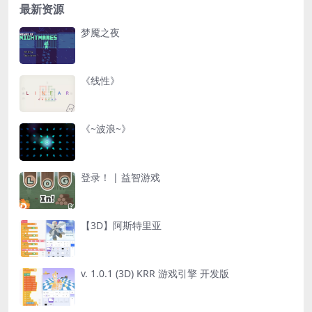
最新资源
梦魇之夜
《线性》
《~波浪~》
登录！ | 益智游戏
【3D】阿斯特里亚
v. 1.0.1 (3D) KRR 游戏引擎 开发版