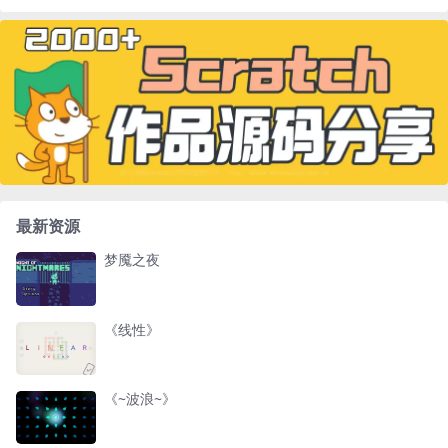
最新资源
梦魇之夜
《线性》
《~波浪~》