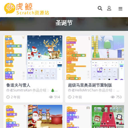
圣诞节
鲁道夫与雪人
超级马里奥圣诞节重制版
作者SumitraKan 作品介绍： 🎄
作者HelloMrsChan 作品介绍： 🎅
《鲁道夫与雪人》是一部简短但充
欢迎来到《超级马里奥圣诞节重制
2 年前
514
2 年前
753
满节日氛...
版》...