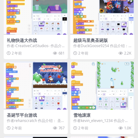
礼物快递大作战
超级马里奥圣诞版
作者-CreativeCatStudios- 作品介
作者DuckGoose9254 作品介绍：
绍： 🎄 圣诞快乐！ 🎅 《...
《超级马里奥圣诞版》是一个基于
2 年前
681
2 年前
2.2K
经典超...
圣诞节平台游戏
雪地滚滚
作者rehanscratch 作品介绍： 圣诞
作者kevin_eleven_1234 作品介
节快到了！为什么不来玩一款有趣
绍： 欢迎来到《雪地滚滚》，一款
2 年前
767
2 年前
1.0K
的圣...
精...