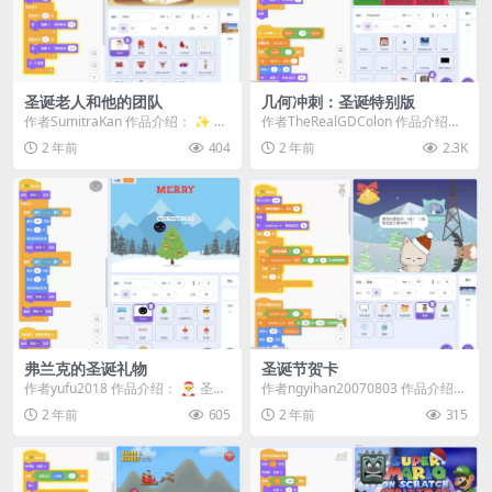
圣诞老人和他的团队
几何冲刺：圣诞特别版
作者SumitraKan 作品介绍： ✨ 圣
作者TheRealGDColon 作品介绍：
诞的脚步临近，让我们一起欣赏这
❄️ 欢迎来到《几何冲刺：圣诞特
2 年前
404
2 年前
2.3K
温馨的...
别...
弗兰克的圣诞礼物
圣诞节贺卡
作者yufu2018 作品介绍： 🎅 圣诞
作者ngyihan20070803 作品介绍：
节到了，弗兰克也在等待礼物的到
✨ 圣诞快乐！✨ 在这款互动圣
2 年前
605
2 年前
315
来！ 🎁...
诞...