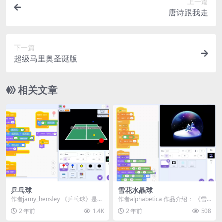
上一篇
唐诗跟我走
下一篇
超级马里奥圣诞版
相关文章
乒乓球
雪花水晶球
作者jamy_hensley 《乒乓球》是一
作者alphabetica 作品介绍： 《雪
款寓教于乐的Scratch游戏教学作...
花水晶球 (Snow Globe)》...
2 年前
1.4K
2 年前
508