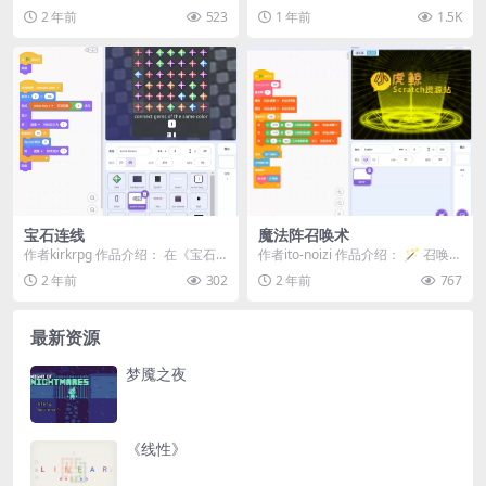
森林》不是你通常的横版跳跃游
了拼图与消除玩法，适合所有玩家
2 年前
523
1 年前
1.5K
戏。它包含...
随时挑战高分！ 🎮...
宝石连线
魔法阵召唤术
作者kirkrpg 作品介绍： 在《宝石
作者ito-noizi 作品介绍： 🪄 召唤魔
连线》中，通过划线连接相同颜色
法阵，开启神秘召唤仪式！ 在这款
2 年前
302
2 年前
767
的宝石来得...
趣...
最新资源
梦魇之夜
《线性》