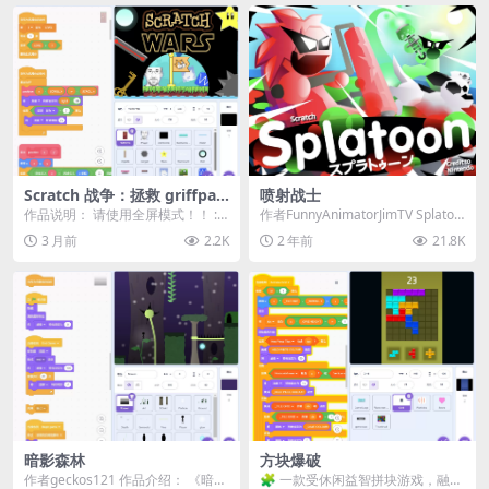
Scratch 战争：拯救 griffpat
喷射战士
ch
作品说明： 请使用全屏模式！！ :)
作者FunnyAnimatorJimTV Splatoo
（太难了？按 S 跳过当前关卡） 操
n Online 是一款...
3 月前
2.2K
2 年前
21.8K
作与提...
暗影森林
方块爆破
作者geckos121 作品介绍： 《暗影
🧩 一款受休闲益智拼块游戏，融合