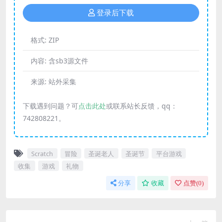
登录后下载
格式:
ZIP
内容:
含sb3源文件
来源:
站外采集
下载遇到问题？可
点击此处
或联系站长反馈，qq：
742808221。
Scratch
冒险
圣诞老人
圣诞节
平台游戏
收集
游戏
礼物
分享
收藏
点赞(
0
)