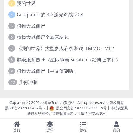
我的世界
3
Griffpatch 的 3D 激光对战 v0.8
4
植物大战僵尸
5
植物大战僵尸全套素材包
6
《我的世界》大型多人在线游戏（MMO）v1.7
7
超级服务器 ✦《星际争霸 Scratch（经典版本）》
8
植物大战僵尸【中文复刻版】
9
几何冲刺
10
Copyright © 2026
小虎鲸Scratch资源站
- All rights reserved 版权所有
黑ICP备2023009437号-2
|
黑公网安备23090002000115号
| 本站资源均
通过互联网公开渠道收集而来，仅供学习交流使用
首页
源码
教程
我的