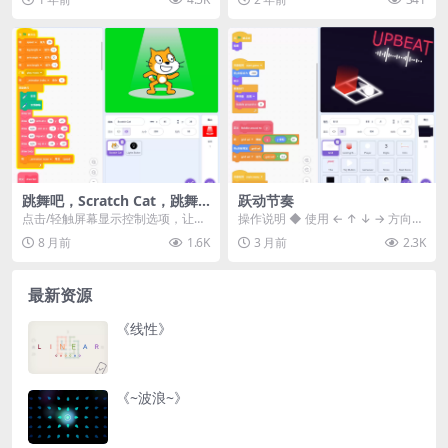
🏁《100...
跳舞吧，Scratch Cat，跳舞
跃动节奏
吧！
点击/轻触屏幕显示控制选项，让你
操作说明 ◆ 使用 ← ↑ ↓ → 方向键
可以控制 Scratch Cat 的舞蹈动
移动 ◆ 躲避红色光脉冲，随着难度
8 月前
1.6K
3 月前
2.3K
作。 ...
逐渐...
最新资源
《线性》
《~波浪~》