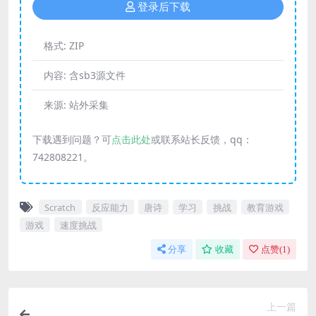
登录后下载
格式:
ZIP
内容:
含sb3源文件
来源:
站外采集
下载遇到问题？可
点击此处
或联系站长反馈，qq：
742808221。
Scratch
反应能力
唐诗
学习
挑战
教育游戏
游戏
速度挑战
分享
收藏
点赞(
1
)
上一篇