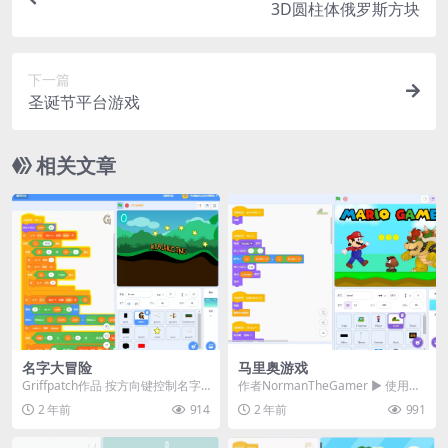
3D圆柱体俄罗斯方块
下一篇
圣诞节平台游戏
相关文章
名字大冒险
马里奥游戏
Griffpatch作品 按方向键控制名字
作者NormanTheGamer ▶️ 使用W
字母移动，目标是吃到更多的星
ASD键、箭头键或手机上的操纵杆
2 年前
914
2 年前
991
星，每吃到...
来...