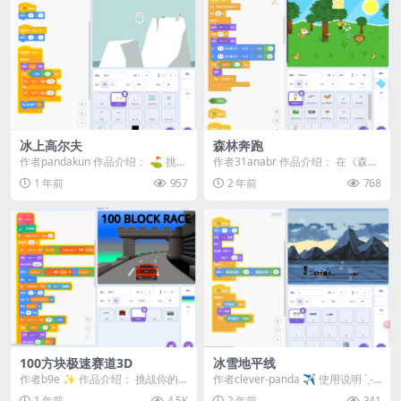
冰上高尔夫
森林奔跑
作者pandakun 作品介绍： ⛳️ 挑战
作者31anabr 作品介绍： 在《森林
《冰上高尔夫》！⛳️在这款冰面上
奔跑 (Forest Run)》中，玩家...
1 年前
957
2 年前
768
的高...
100方块极速赛道3D
冰雪地平线
作者b9e ✨ 作品介绍： 挑战你的
作者clever-panda ✈ 使用说明 ˊˎ- ▸
驾驶极限，在高速3D赛道上狂飙！
点击绿色旗帜开始！ ▸ ...
1 年前
4.5K
2 年前
341