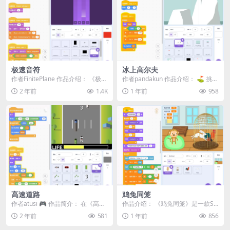
极速音符
冰上高尔夫
作者FinitePlane 作品介绍： 《极速
作者pandakun 作品介绍： ⛳️ 挑战
EDM音符》是一款节奏型音乐游
《冰上高尔夫》！⛳️在这款冰面上
2 年前
1.4K
1 年前
958
戏，...
的高...
高速道路
鸡兔同笼
作者atusi 🎮 作品简介： 在《高速
作品介绍： 《鸡兔同笼》是一款Sc
道路》中，你将扮演一名紧急前往
ratch教学作品，帮助学习者理解数
2 年前
581
1 年前
856
现场的警察...
学问题中的...