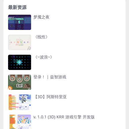
最新资源
梦魇之夜
《线性》
《~波浪~》
登录！ | 益智游戏
【3D】阿斯特里亚
v. 1.0.1 (3D) KRR 游戏引擎 开发版