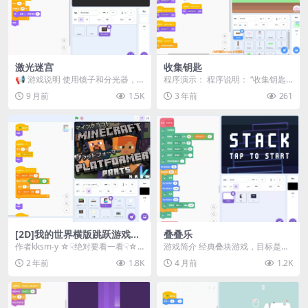
激光迷宫
收集钥匙
📢 游戏说明 使用镜子和分光器，
程序演示： 程序说明： “收集钥匙”
将激光反射到目标上！ 🎮 操作指
是一个基于Scrat...
9 月前
1.5K
3 年前
261
南 点击 方块来...
[2D]我的世界横版跳跃游戏
叠叠乐
【第五部分】
作者kksm-y ☆☟绝对要看一看☟☆
游戏简介 经典叠块游戏，目标是尽
这个项目是一个平台游戏，玩家需
可能堆叠更多的方块。 玩法轻松解
2 年前
1.8K
4 月前
1.2K
要探测并清...
压，适合打发时间...