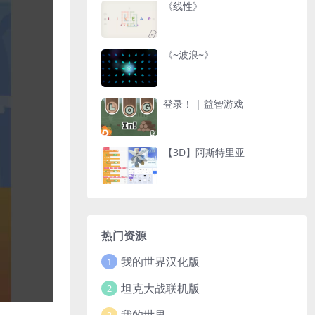
《线性》
《~波浪~》
登录！ | 益智游戏
【3D】阿斯特里亚
热门资源
我的世界汉化版
1
坦克大战联机版
2
我的世界