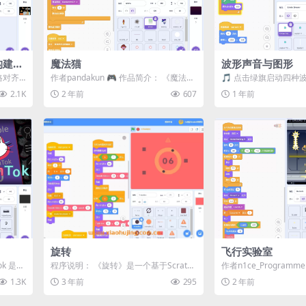
构建
魔法猫
波形声音与图形
网格对齐
作者pandakun 🎮 作品简介： 《魔法
🎵 点击绿旗启动四种
猫》是一款有趣的射击游戏，控制魔法
同图形可听到其对应的声
2.1K
2 年前
607
1 年前
猫...
介 本...
旋转
飞行实验室
Tok 是在
程序说明： 《旋转》是一个基于Scratch
作者n1ce_Programm
平台开发的休闲小游戏。在这个游戏
迎来到《飞行实验室》！
1.3K
3 年前
295
2 年前
中，...