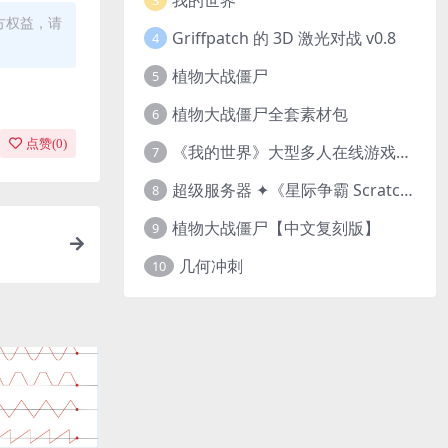
3
方权益，请
Griffpatch 的 3D 激光对战 v0.8
4
植物大战僵尸
5
植物大战僵尸全套素材包
6
点赞(
0
)
《我的世界》大型多人在线游戏（MMO）v1.7
7
超级服务器 ✦《星际争霸 Scratch（经典版本）》
8
植物大战僵尸【中文复刻版】
9
几何冲刺
10