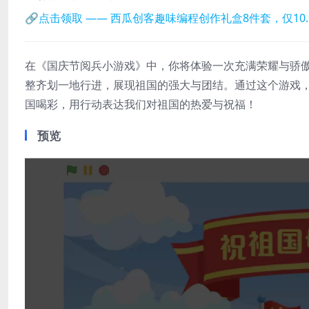
🔗点击领取 —— 西瓜创客趣味编程创作礼盒8件套，仅10
在《国庆节阅兵小游戏》中，你将体验一次充满荣耀与骄
整齐划一地行进，展现祖国的强大与团结。通过这个游戏
国喝彩，用行动表达我们对祖国的热爱与祝福！
预览