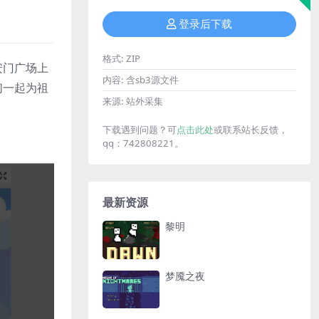
登录后下载
格式:
ZIP
安门广场上
内容:
含sb3源文件
们一起为祖
来源:
站外采集
下载遇到问题？可
点击此处
或联系站长反馈，
qq：742808221。
最新资源
黎明
梦魇之夜