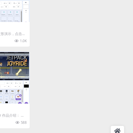
波形演示，点击不
音。 🌀 项目简
1.0K
er 作品介绍： 欢
 在这...
588