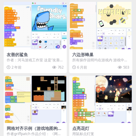
友善的鲨鱼
六边形蜂巢
作者：河马游戏工作室 这是“友善鲨
所有操作说明均在游戏内 游戏中有
鱼”游戏！ 吓跑那些接近危险的游泳
20条关于蜜蜂的知识，记得全部看
2 年前
762
6 月前
503
者！ 并尽量...
完哦！ ====...
网格对齐示例（游戏地图构建
点亮花灯
器）
作者griffpatch 作品介绍： 《网格
用鼠标点灯笼