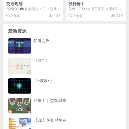
交通规划
独行枪手
作者JSO 🎮 作品简介： 在《交通规
作者：Z-Scratch工作室 大家都知道
划》这款Scratch作品中，你将扮演
平台游戏是怎么玩的。 这是我在一
2 年前
1.1K
2 年前
2.1K
一位...
个S....
最新资源
梦魇之夜
《线性》
《~波浪~》
登录！ | 益智游戏
【3D】阿斯特里亚