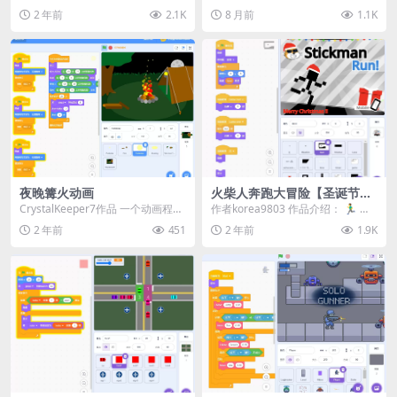
对齐示例 (Snap to Grid...
2 年前
2.1K
8 月前
1.1K
夜晚篝火动画
火柴人奔跑大冒险【圣诞节
版】
CrystalKeeper7作品 一个动画程
作者korea9803 作品介绍： 🏃‍♂️ 欢
序，静静赏析。 作品中的素材都是
迎来到《火柴人奔跑大冒险》！
2 年前
451
2 年前
1.9K
用s...
🌟...