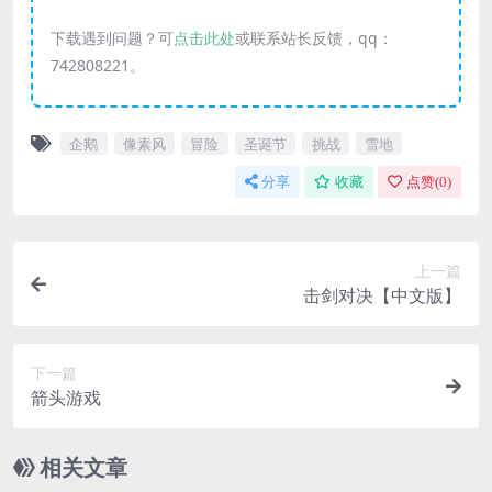
下载遇到问题？可
点击此处
或联系站长反馈，qq：
742808221。
企鹅
像素风
冒险
圣诞节
挑战
雪地
分享
收藏
点赞(
0
)
上一篇
击剑对决【中文版】
下一篇
箭头游戏
相关文章