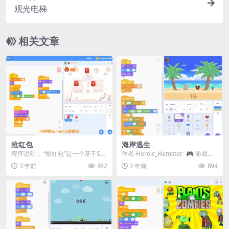
观光电梯
相关文章
抢红包
海岸逃生
程序说明： “抢红包”是一个基于Scr
作者-Heroic_Hamster- 🎮 游戏目
atch平台开发的简单而有趣的小游
标： 避开海水：随着时间推移，
3 年前
482
2 年前
894
戏。在游...
海...