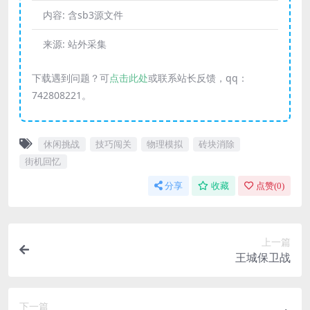
内容:
含sb3源文件
来源:
站外采集
下载遇到问题？可
点击此处
或联系站长反馈，qq：
742808221。
休闲挑战
技巧闯关
物理模拟
砖块消除
街机回忆
分享
收藏
点赞(
0
)
上一篇
王城保卫战
下一篇