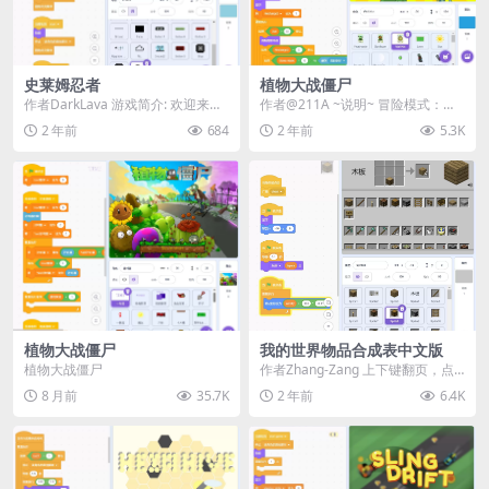
史莱姆忍者
植物大战僵尸
作者DarkLava 游戏简介: 欢迎来到
作者@211A ~说明~ 冒险模式：通
《史莱姆忍者》！游戏的目标是尽
关所有关卡 生存模式：尽可能长时
2 年前
684
2 年前
5.3K
可能存活...
间地防守 ...
植物大战僵尸
我的世界物品合成表中文版
植物大战僵尸
作者Zhang-Zang 上下键翻页，点
击图标查看合成表。 预览
8 月前
35.7K
2 年前
6.4K