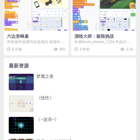
六边形蜂巢
漂移大师：极限挑战
所有操作说明均在游戏内 游戏中有
作者kevin_eleven_1234 作品介
20条关于蜜蜂的知识，记得全部看
绍： 🌟 欢迎来到《漂移大师：极
6 月前
505
2 年前
2.1K
完哦！ ====...
限...
最新资源
梦魇之夜
《线性》
《~波浪~》