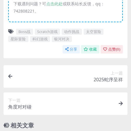
下载遇到问题？可
点击此处
或联系站长反馈，qq：
742808221。
Boss战
Scratch游戏
动作挑战
太空冒险
星际冒险
科幻游戏
银河对决
分享
收藏
点赞(
0
)
上一篇
2025蛇序呈祥
下一篇
角度对对碰
相关文章