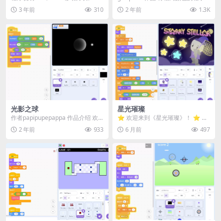
一款基于Scratch平台制作的小游
推到一起就可以消除，所有的箱子
3 年前
310
2 年前
1.3K
戏。在这个...
全部消除...
光影之球
星光璀璨
作者papipupepappa 作品介绍 欢
⭐ 欢迎来到《星光璀璨》！ ⭐ ⭐
迎来到 光影之球，一个简约而优雅
在流星雨结束前，移动光标或手指
2 年前
933
6 月前
497
的光...
收集尽可能多的...