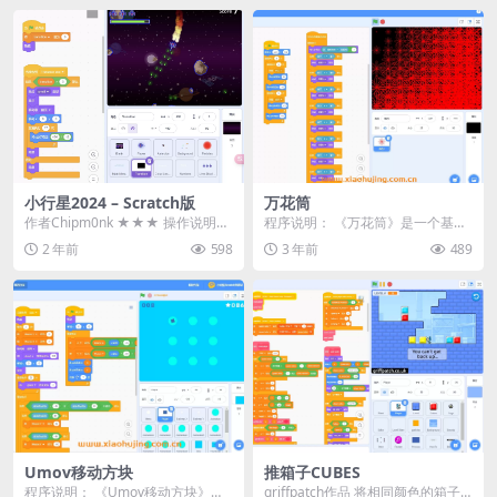
小行星2024 – Scratch版
万花筒
作者Chipm0nk ★★★ 操作说明
程序说明： 《万花筒》是一个基于
★★★ [左箭头] 和 [右箭头] 或 ...
Scratch平台开发的入门级小程序，
2 年前
598
3 年前
489
旨在帮助小...
Umov移动方块
推箱子CUBES
程序说明： 《Umov移动方块》是
griffpatch作品 将相同颜色的箱子