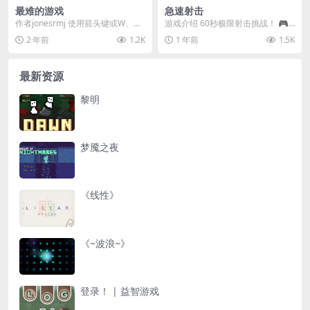
最难的游戏
急速射击
作者jonesrmj 使用箭头键或W、
游戏介绍 60秒极限射击挑战！ ​​🎮
A、S、D键来移动红色方块。当你
操作方式​​ 用鼠标指针移动准星 点击
2 年前
1.2K
1 年前
1.5K
点击“开始...
或...
最新资源
黎明
梦魇之夜
《线性》
《~波浪~》
登录！ | 益智游戏