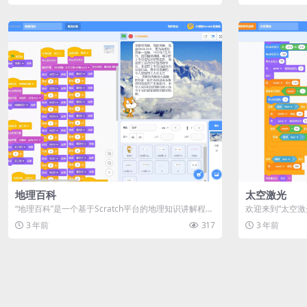
地理百科
太空激光
“地理百科”是一个基于Scratch平台的地理知识讲解程
欢迎来到“太空
序。它以图文结合的方式，...
中，你将扮演太空
3 年前
317
3 年前