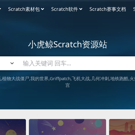
Scratch素材包
Scratch软件
Scratch赛事文档
小虎鲸Scratch资源站
吒
植物大战僵尸
我的世界
Griffpatch
飞机大战
几何冲刺
地铁跑酷
火
宫