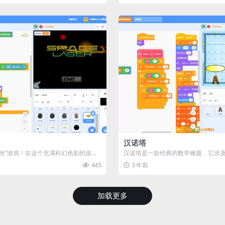
汉诺塔
激光”游戏！在这个充满科幻色彩的游戏
汉诺塔是一款经典的数学难题，它涉
战士，面对无尽...
子和n个不同大小的盘子组成的塔。...
445
3 年前
加载更多