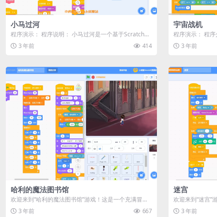
小马过河
宇宙战机
程序演示： 程序说明： 小马过河是一个基于Scratch编
程序演示： 程
程平台的故事动画程序。...
飞机大战游戏。玩
3 年前
414
3 年前
哈利的魔法图书馆
迷宫
欢迎来到“哈利的魔法图书馆”游戏！这是一个充满冒险
欢迎来到“迷宫
与奇幻色彩的游戏，让你仿佛置身...
扮演勇敢的青蛙王
3 年前
667
3 年前