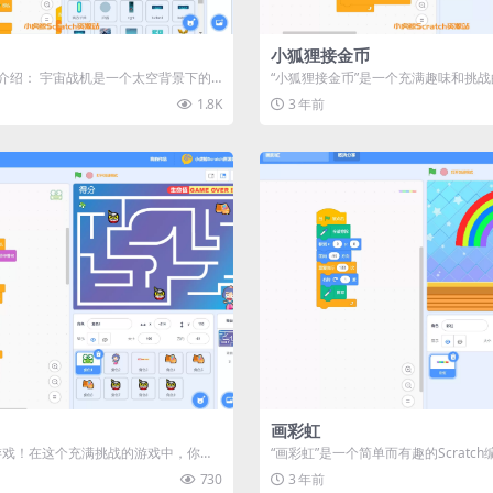
小狐狸接金币
序介绍： 宇宙战机是一个太空背景下的
“小狐狸接金币”是一个充满趣味和挑战的S
家需控制飞机消...
在游戏中，玩家将控制一...
1.8K
3 年前
画彩虹
”游戏！在这个充满挑战的游戏中，你将
“画彩虹”是一个简单而有趣的Scratc
子，为了拯救心...
小朋友们了解基本的绘画...
730
3 年前