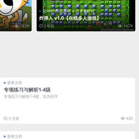
Scratch作品源码
云变量联机
炸弹人 v1.0【在线多人游戏】
18.5K
2 年前
14.7K
赛事文档
专项练习与解析1-4级
专项练习与解析1-4级，包含程序
9 月前
430
赛事文档