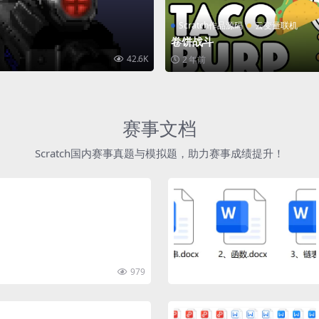
Scratch作品源码
云变量联机
卷饼战斗
42.6K
2 年前
赛事文档
Scratch国内赛事真题与模拟题，助力赛事成绩提升！
979