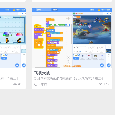
飞机大战
及到一个由三个柱
欢迎来到充满紧张与刺激的“飞机大战”游戏！在这个游
戏中，你将扮演一名勇敢的飞行员...
965
3 年前
1.1K