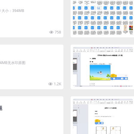
大小：394MB
758
清4MB无水印原图
1.2K
题