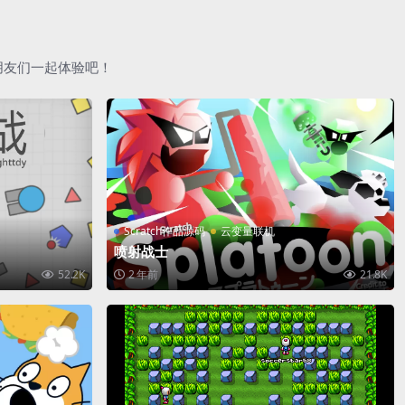
朋友们一起体验吧！
Scratch作品源码
云变量联机
喷射战士
52.2K
2 年前
21.8K