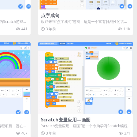
点字成句
cratch游戏。
欢迎来到“点字成句”游戏！这是一个富有挑战性的古诗
词还原游戏，让你在享受游戏乐趣...
441
3 年前
1.1K
Scratch变量应用—画圆
h编程项目，旨在让
“scratch变量应用—画圆”是一个专为学习Scratch编程
和变量知识而设计...
467
3 年前
371