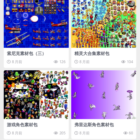
索尼克素材包（三）
精灵大合集素材包
8 月前
126
8 月前
104
游戏角色素材包
弗里达斯角色素材包
8 月前
205
8 月前
60