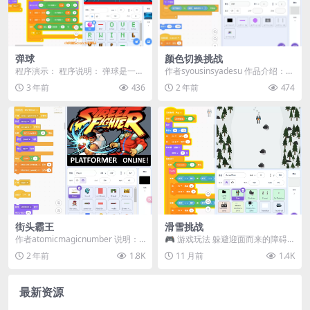
弹球
颜色切换挑战
程序演示： 程序说明： 弹球是一个
作者syousinsyadesu 作品介绍：
经典的弹球游戏，玩家需要使用鼠
在《颜色切换挑战》中，你需要快
3 年前
436
2 年前
474
标控制接球板左右...
速反...
街头霸王
滑雪挑战
作者atomicmagicnumber 说明：
🎮 游戏玩法 躲避迎面而来的障碍
❶ 使用WASD键、方向键或移动...
物，赢得你在奖杯室中的一席之
2 年前
1.8K
11 月前
1.4K
地！ ⭐ 挑战目标 ...
最新资源