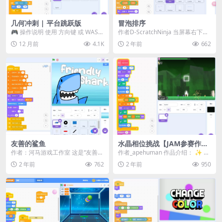
几何冲刺 | 平台跳跃版
冒泡排序
🎮 操作说明 使用 方向键 或 WAS
作者D-ScratchNinja 当屏幕右下角
D 控制移动 也可以通过 触摸操作进
出现箭头时，请点击任意位置以继
12 月前
4.1K
2 年前
662
行 蓝...
续。...
友善的鲨鱼
水晶相位挑战【JAM参赛作
品】
作者：河马游戏工作室 这是“友善鲨
作者_apehuman 作品介绍： ✨ 欢
鱼”游戏！ 吓跑那些接近危险的游泳
迎来到《水晶相位挑战》！ 在这款
2 年前
762
2 年前
950
者！ 并尽量...
充满策...