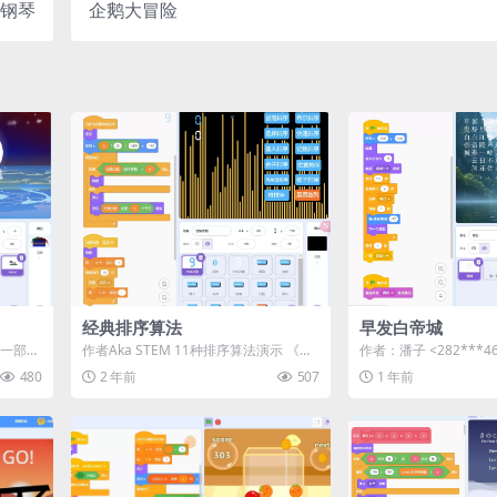
钢琴
企鹅大冒险
经典排序算法
早发白帝城
是一部充
作者Aka STEM 11种排序算法演示 《经
作者：潘子 <282***46
典排序算法》是一款专为Scratc...
站内用户投稿 ...
480
2 年前
507
1 年前