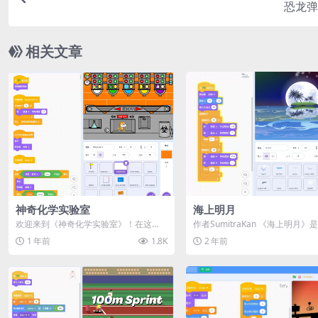
恐龙弹
相关文章
神奇化学实验室
海上明月
欢迎来到《神奇化学实验室》！在这
作者SumitraKan 《海上明月》
里，你可以自由组合各种化学效果，进
满诗意的Scratch艺术动画作品...
1 年前
1.8K
2 年前
行实验并观察变...