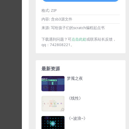
格式:
ZIP
内容:
含sb3源文件
来源:
写给孩子们的scratch编程起点书
下载遇到问题？可
点击此处
或联系站长反馈，
qq：742808221。
最新资源
梦魇之夜
《线性》
《~波浪~》