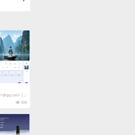
1@qq.com> |
936