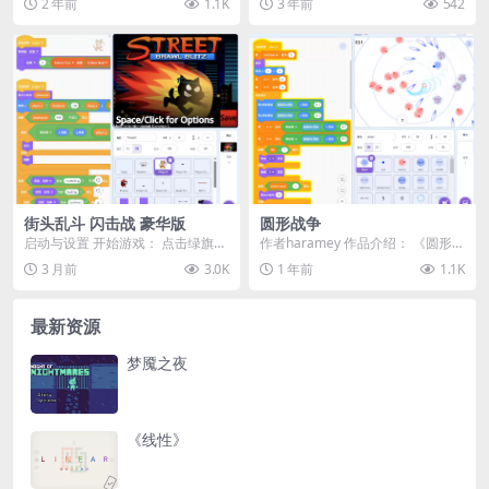
2 年前
1.1K
3 年前
542
品。通过这款作...
的Scratc...
街头乱斗 闪击战 豪华版
圆形战争
启动与设置 开始游戏： 点击绿旗
作者haramey 作品介绍： 《圆形战
选项菜单： 点击停止标志 默认操作
争》是一款刺激的射击游戏，玩家
3 月前
3.0K
1 年前
1.1K
（键盘） 动...
通过鼠标控...
最新资源
梦魇之夜
《线性》