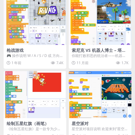
枪战游戏
索尼克 VS 机器人博士 – 塔防
战
🎮 操作说明 W / A / S / D 或 方向
你能打败邪恶的统治者——机器人
键：移动 C：滑铲 空格键：取...
博士吗？ < < < 玩法说明 ...
1 年前
7.4K
11 月前
1.7K
绘制五星红旗（画笔）
星空派对
《绘制五星红旗》是一款专为少儿
星空派对项目说明 欢迎来到“星空派
编程爱好者设计的Scratch节日作
对”项目！这是一个专为小朋友设计