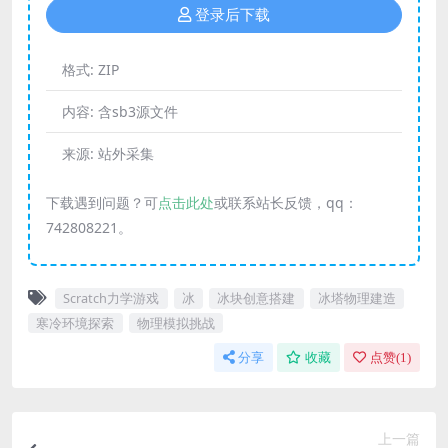
登录后下载
格式:
ZIP
内容:
含sb3源文件
来源:
站外采集
下载遇到问题？可
点击此处
或联系站长反馈，qq：
742808221。
Scratch力学游戏
冰
冰块创意搭建
冰塔物理建造
寒冷环境探索
物理模拟挑战
分享
收藏
点赞(
1
)
上一篇