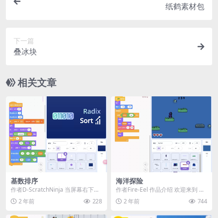
纸鹤素材包
下一篇
叠冰块
相关文章
基数排序
海洋探险
作者D-ScratchNinja 当屏幕右下角
作者Fire-Eel 作品介绍 欢迎来到 海
出现箭头时，请点击任意位置以继
洋探险，一款充满趣味与挑战的冒
2 年前
228
2 年前
744
续。...
险游戏...