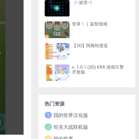
《~波浪~》
登录！ | 益智游戏
【3D】阿斯特里亚
v. 1.0.1 (3D) KRR 游戏引擎
开发版
热门资源
我的世界汉化版
1
坦克大战联机版
2
我的世界
3