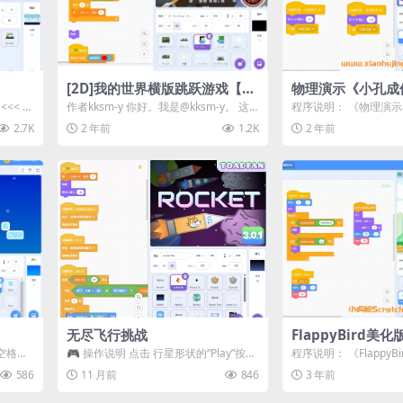
[2D]我的世界横版跳跃游戏【第
物理演示《小孔成
四部分】
<< 玩
作者kksm-y 你好。我是@kksm-y。 这
程序说明： 《物理演
次我尝试制作了一个Minecra...
个通过Scratch平台
2.7K
2 年前
1.2K
2 年前
品...
无尽飞行挑战
FlappyBird美化
空格
🎮 操作说明 点击 行星形状的“Play”按
程序说明： 《Flappy
造冰
钮 进入无尽街机模式。 火箭会自动下...
款基于Scratch平台重新
586
11 月前
846
3 年前