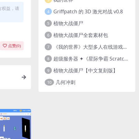
方权益，请
Griffpatch 的 3D 激光对战 v0.8
4
植物大战僵尸
5
植物大战僵尸全套素材包
6
《我的世界》大型多人在线游戏（MMO）v1.7
点赞(
0
)
7
超级服务器 ✦《星际争霸 Scratch（经典版本）》
8
植物大战僵尸【中文复刻版】
9
几何冲刺
10