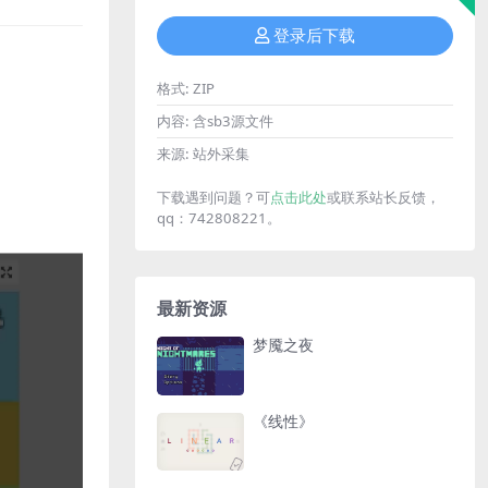
登录后下载
格式:
ZIP
内容:
含sb3源文件
来源:
站外采集
下载遇到问题？可
点击此处
或联系站长反馈，
qq：742808221。
最新资源
梦魇之夜
《线性》