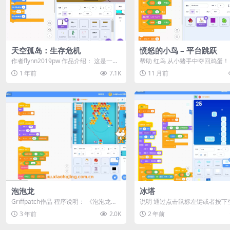
天空孤岛：生存危机
愤怒的小鸟 – 平台跳跃
作者flynn2019pw 作品介绍： 这是一款
帮助 红鸟 从小猪手中夺回鸡蛋！ <
充满刺激的生存射击游戏，你将身处...
法说明 >&...
1 年前
7.1K
11 月前
泡泡龙
冰塔
Griffpatch作品 程序说明： 《泡泡龙》
说明 通过点击鼠标左键或者按下
是一款基于Scratch平台开发...
键，你可以把冰块堆叠起来，建
3 年前
2.0K
2 年前
塔。 在游戏过...