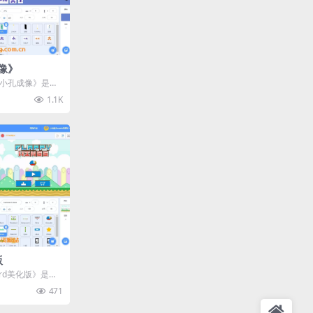
像》
示小孔成像》是一
制作的教育类互动作
1.1K
版
Bird美化版》是一
演绎的...
471