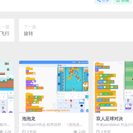
分享
收藏
上一篇
下一篇
D飞行
旋转
泡泡龙
双人足球对决
奔跑与跳
Griffpatch作品 程序说明： 《泡泡龙》
作者pandakun 作品介
..
是一款基于Scratch平台开发...
《双人足球对决》！⚽ 
2.2K
3 年前
2.0K
2 年前