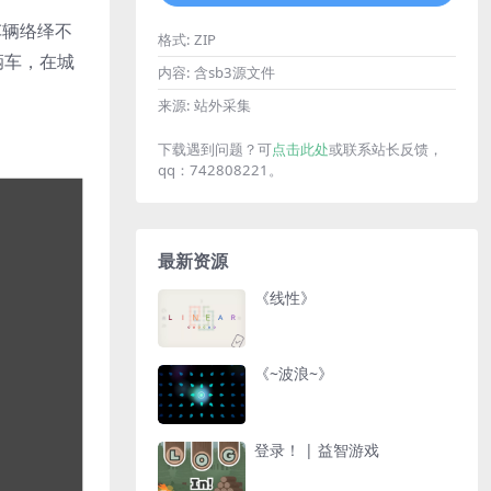
车辆络绎不
格式:
ZIP
辆车，在城
内容:
含sb3源文件
来源:
站外采集
下载遇到问题？可
点击此处
或联系站长反馈，
qq：742808221。
最新资源
《线性》
《~波浪~》
登录！ | 益智游戏