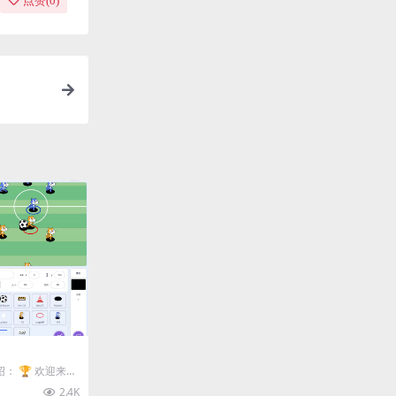
点赞(
0
)
绍： 🏆 欢迎来到
这是一款简单...
2.4K