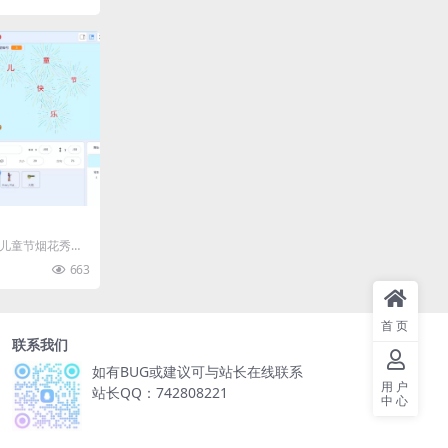
一儿童节烟花秀》
cratch创意动
663
首页
联系我们
如有BUG或建议可与站长在线联系
用户
站长QQ：742808221
中心