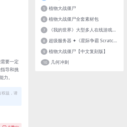
植物大战僵尸
5
植物大战僵尸全套素材包
6
《我的世界》大型多人在线游戏（MMO）v1.7
7
超级服务器 ✦《星际争霸 Scratch（经典版本）》
8
植物大战僵尸【中文复刻版】
9
能需要一定
几何冲刺
10
的指导和挑
能力。
方权益，请