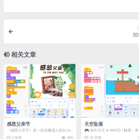
3
相关文章
感恩父亲节
天空坠落
《感恩父亲节》是一款温馨感人的Scrat
🎮 操作方式 ➤ WASD / 触屏：
ch教育作品，通过简单的编程操作，让
跃➤ 躲避从天而降的障碍物➤ 收集.
2 年前
595
10 月前