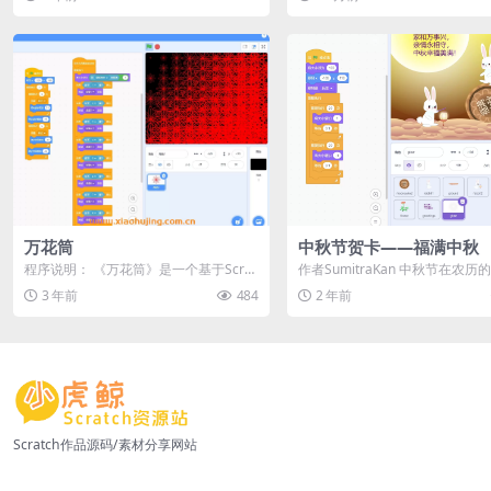
孩子...
万花筒
中秋节贺卡——福满中秋
程序说明： 《万花筒》是一个基于Scrat
作者SumitraKan 中秋节在农历
ch平台开发的入门级小程序，旨在帮助
五日，这时农民们庆祝丰收并享受短
3 年前
484
2 年前
小...
Scratch作品源码/素材分享网站