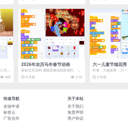
2026年农历马年春节动画
六一儿童节烟花秀
的八月十
鼠标交互说明 请随意移动鼠标指针。 当
作者：大炮老师 《六
暂...
出现“点击我！”提示时，立即点击它！
是一款专为儿童节打造的S
645
6 月前
2.1K
2 年前
本项...
画...
快速导航
关于本站
友链申请
关于我们
标签云
免责声明
广告合作
用户协议