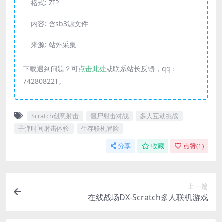
格式:
ZIP
内容:
含sb3源文件
来源:
站外采集
下载遇到问题？可
点击此处
或联系站长反馈，qq：
742808221。
Scratch创意射击
僵尸射击对战
多人互动挑战
子弹时间射击体验
生存联机冒险
分享
收藏
点赞(
1
)
上一篇
在线战场DX-Scratch多人联机游戏