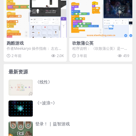
跑酷游戏
吹散蒲公英
作者Meekaryo 操作指南： 左右箭
程序说明： 《吹散蒲公英》是一个
头键 – 移动 上箭头 &#...
基于Scratch平台开发的响度练习小
2 年前
2.0K
3 年前
459
程序。该程...
最新资源
《线性》
《~波浪~》
登录！ | 益智游戏