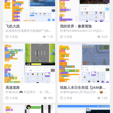
飞机大战
我的世界：像素冒险
欢迎来到充满紧张与刺激的“飞机大
作者TerribleGames123 作品介
战”游戏！在这个游戏中，你将扮演
绍： 欢迎来到我的世界：像素冒
3 年前
1.1K
2 年前
8.2K
一名勇敢的飞行员...
险！在...
高速道路
纸板人末日生存战【JAM参赛
作品】
作者atusi 🎮 作品简介： 在《高速
作者Kingman_III 作品介绍： 📦 你
道路》中，你将扮演一名紧急前往
的社区正遭遇神秘纸板人的入侵！
2 年前
580
2 年前
1.5K
现场的警察...
化...