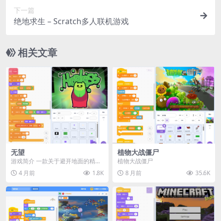
下一篇
绝地求生 – Scratch多人联机游戏
相关文章
无望
植物大战僵尸
游戏简介 一款关于避开地面的精准
植物大战僵尸
平台跳跃游戏！ 操作说明 动作 按
4 月前
1.8K
8 月前
35.6K
键 推进剧情 ...