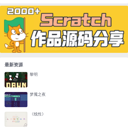
最新资源
黎明
梦魇之夜
《线性》