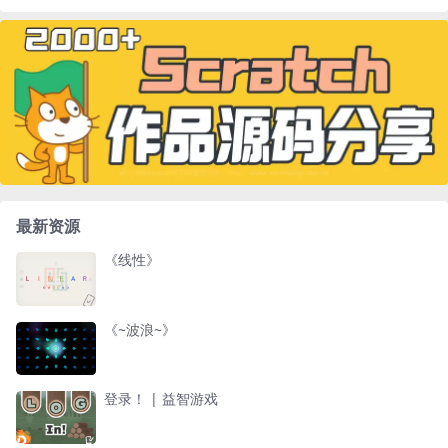
最新资源
《线性》
《~波浪~》
登录！ | 益智游戏