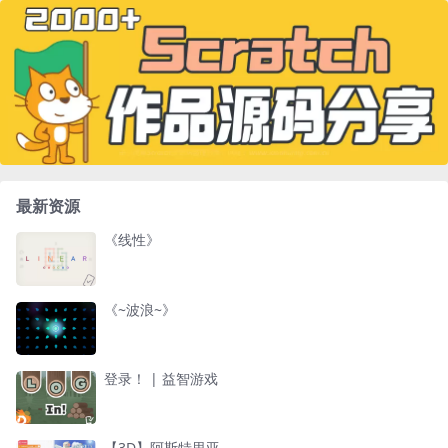
最新资源
《线性》
《~波浪~》
登录！ | 益智游戏
【3D】阿斯特里亚