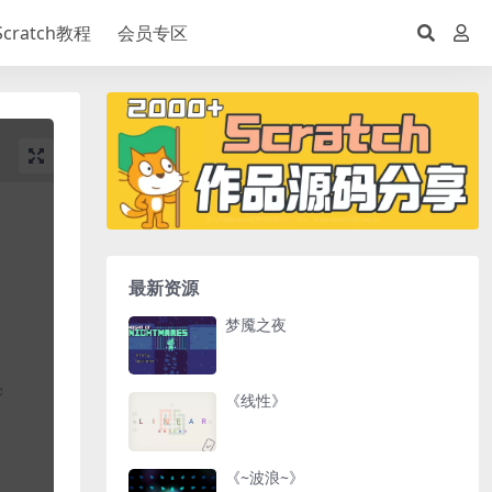
Scratch教程
会员专区
最新资源
梦魇之夜
《线性》
《~波浪~》