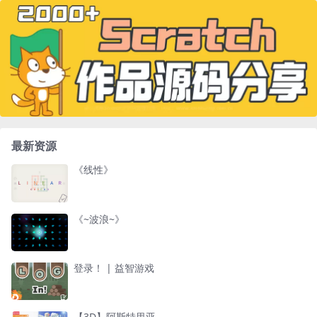
最新资源
《线性》
《~波浪~》
登录！ | 益智游戏
【3D】阿斯特里亚