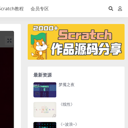
Scratch教程
会员专区
最新资源
梦魇之夜
《线性》
《~波浪~》