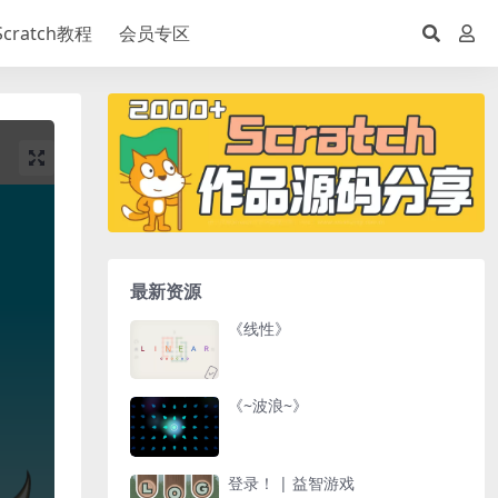
Scratch教程
会员专区
最新资源
《线性》
《~波浪~》
登录！ | 益智游戏