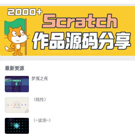
最新资源
梦魇之夜
《线性》
《~波浪~》