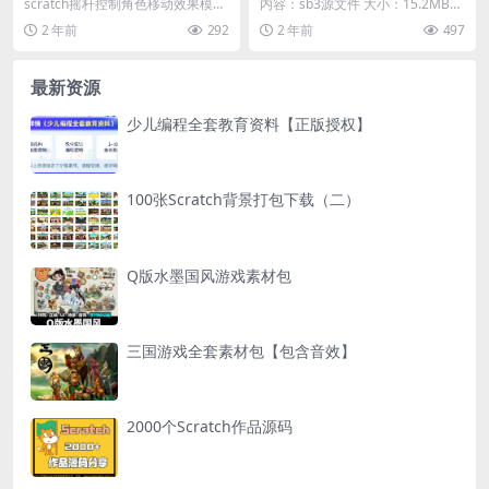
scratch摇杆控制角色移动效果模板
内容：sb3源文件 大小：15.2MB
拖动摇杆使角色前后移动 演示
下载方式：本地下载 游客购买后无
2 年前
292
2 年前
497
需登录即...
最新资源
少儿编程全套教育资料【正版授权】
100张Scratch背景打包下载（二）
Q版水墨国风游戏素材包
三国游戏全套素材包【包含音效】
2000个Scratch作品源码