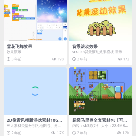
雪花飞舞效果
背景滚动效果
效果演示
scratch背景滚动效果模板 演示
3 年前
198
2 年前
172
2D像素风横版游戏素材10G资
超级马里奥全套素材包【可预
源包【地图+角色+图标】
览】
三大素材类型分别为地图包、角色
内容：sb3源文件 大小：22.4MB
包、图标包。全部包含设计源文
下载方式：本地下载 游客购买后无
2 年前
1.7K
2 年前
1.2K
件，非拆包游戏资源，质...
需登录即...