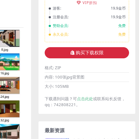
VIP折扣
游客:
19.9金币
注册会员:
19.9金币
赞助会员:
免费
永久会员:
免费
购买下载权限
格式:
ZIP
内容:
100张jpg背景图
大小:
105MB
下载遇到问题？可
点击此处
或联系站长反馈，
qq：742808221。
最新资源