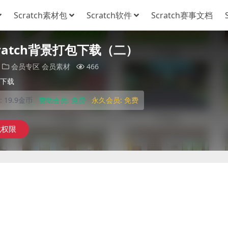
Scratch素材包
Scratch软件
Scratch赛事文档
cratch背景打包下载（二）
会员专区
会员素材
466
下载
:
19.9金币
赞助会员:
免费
永久会员:
免费
载权限