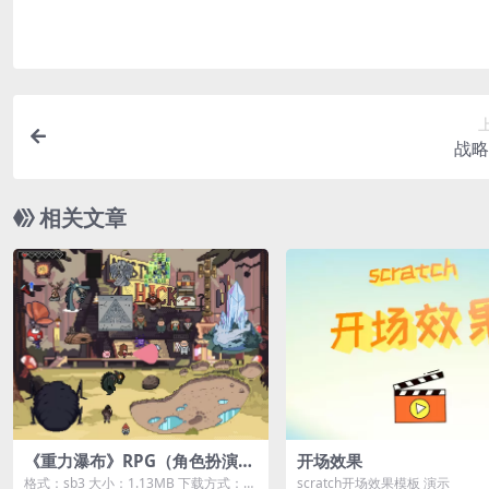
战略
相关文章
《重力瀑布》RPG（角色扮演游
开场效果
戏）素材包【可预览】
格式：sb3 大小：1.13MB 下载方式：本
scratch开场效果模板 演示