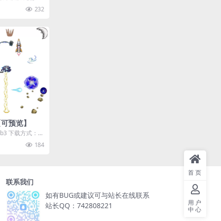
 演示
232
【可预览】
sb3 下载方式：本
录即可直接...
184
首页
联系我们
如有BUG或建议可与站长在线联系
用户
站长QQ：742808221
中心