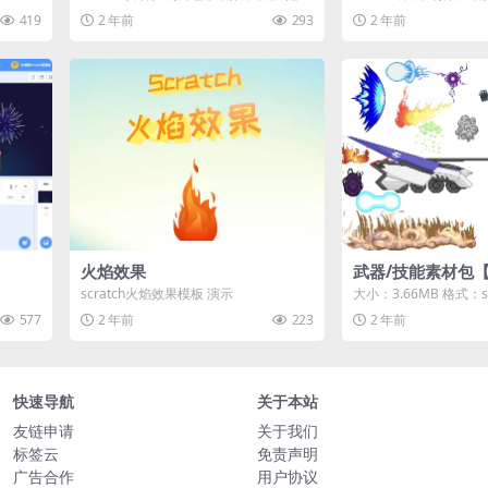
摇杆使角色前后移动 演示
作，直接查看效果演示
419
2 年前
293
2 年前
火焰效果
武器/技能素材包
scratch火焰效果模板 演示
大小：3.66MB 格式：
地下载 游客购买后无需登
577
2 年前
223
2 年前
快速导航
关于本站
友链申请
关于我们
标签云
免责声明
广告合作
用户协议