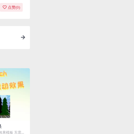
点赞(
0
)
果
动效果模板 无需操